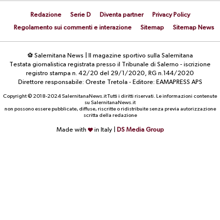
Redazione
Serie D
Diventa partner
Privacy Policy
Regolamento sui commenti e interazione
Sitemap
Sitemap News
⚽ Salernitana News | Il magazine sportivo sulla Salernitana
Testata giornalistica registrata presso il Tribunale di Salerno - iscrizione
registro stampa n. 42/20 del 29/1/2020, RG n.144/2020
Direttore responsabile: Oreste Tretola - Editore: EAMAPRESS APS
Copyright © 2018-2024 SalernitanaNews.it Tutti i diritti riservati. Le informazioni contenute
su SalernitanaNews.it
non possono essere pubblicate, diffuse, riscritte o ridistribuite senza previa autorizzazione
scritta della redazione
Made with
in Italy |
DS Media Group