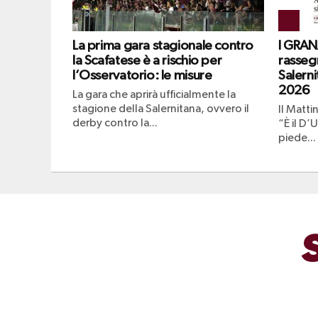
La prima gara stagionale contro
I GRAN
la Scafatese è a rischio per
rasseg
l’Osservatorio: le misure
Salern
2026
La gara che aprirà ufficialmente la
stagione della Salernitana, ovvero il
Il Matti
derby contro la...
“È il D’U
piede...