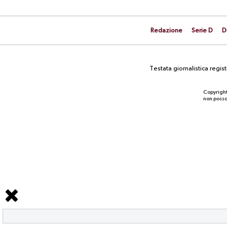
Redazione
Serie D
D
Testata giornalistica regi
Copyright
non posson
NEWS
La prima gara stagionale contro la
Scafatese è a rischio per