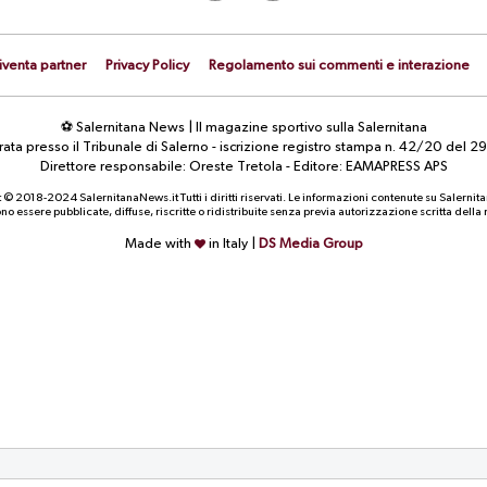
iventa partner
Privacy Policy
Regolamento sui commenti e interazione
⚽ Salernitana News | Il magazine sportivo sulla Salernitana
strata presso il Tribunale di Salerno - iscrizione registro stampa n. 42/20 d
Direttore responsabile: Oreste Tretola - Editore: EAMAPRESS APS
 © 2018-2024 SalernitanaNews.it Tutti i diritti riservati. Le informazioni contenute su Salernit
o essere pubblicate, diffuse, riscritte o ridistribuite senza previa autorizzazione scritta dell
Made with
in Italy |
DS Media Group
CALCIOMERCATO
NEWS
Contributo di solidarietà FIFA: la
Serie C, possibile penal
Salernitana aspetta la cessione di
per il Catania: la situazi