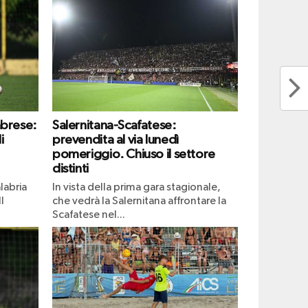
abrese:
Salernitana-Scafatese:
i
prevendita al via lunedì
pomeriggio. Chiuso il settore
distinti
labria
In vista della prima gara stagionale,
l
che vedrà la Salernitana affrontare la
Scafatese nel...