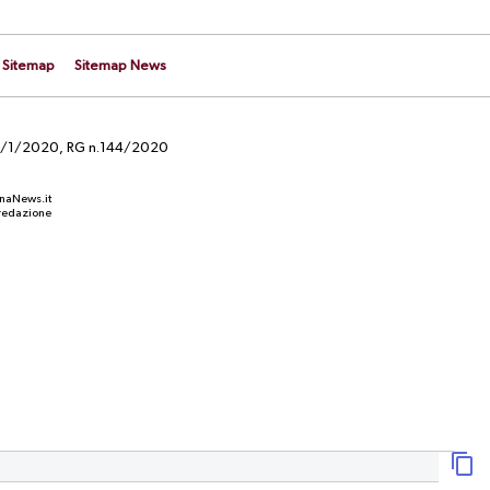
Sitemap
Sitemap News
el 29/1/2020, RG n.144/2020
anaNews.it
a redazione
CALCIOMERCATO
izzazione
UFFICIALE. Carriero è un nuovo
one
calciatore del Perugia: il