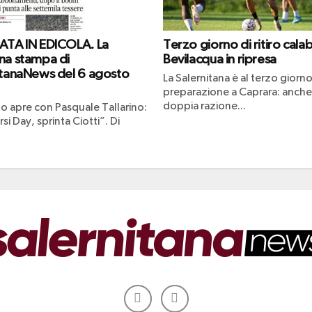
ATA IN EDICOLA. La
Terzo giorno di ritiro cala
na stampa di
Bevilacqua in ripresa
itanaNews del 6 agosto
La Salernitana è al terzo giorno
preparazione a Caprara: anche
doppia razione...
no apre con Pasquale Tallarino:
rsi Day, sprinta Ciotti”. Di