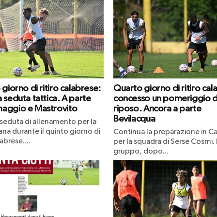
giorno di ritiro calabrese:
Quarto giorno di ritiro cal
 seduta tattica. A parte
concesso un pomeriggio d
aggio e Mastrovito
riposo. Ancora a parte
Bevilacqua
seduta di allenamento per la
ana durante il quinto giorno di
Continua la preparazione in Ca
labrese....
per la squadra di Serse Cosmi. I
gruppo, dopo...