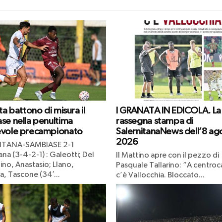
ta battono di misura il
I GRANATA IN EDICOLA. La
se nella penultima
rassegna stampa di
vole precampionato
SalernitanaNews dell’8 ag
2026
ITANA-SAMBIASE 2-1
ana (3-4-2-1) : Galeotti; Del
Il Mattino apre con il pezzo di
ino, Anastasio; Llano,
Pasquale Tallarino: “A centr
, Tascone (34′...
c’è Vallocchia. Bloccato...