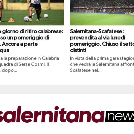
giorno di ritiro calabrese:
Salernitana-Scafatese:
so un pomeriggio di
prevendita al via lunedì
. Ancora a parte
pomeriggio. Chiuso il sett
cqua
distinti
a la preparazione in Calabria
In vista della prima gara stagio
quadra di Serse Cosmi. Il
che vedrà la Salernitana affront
 dopo...
Scafatese nel...