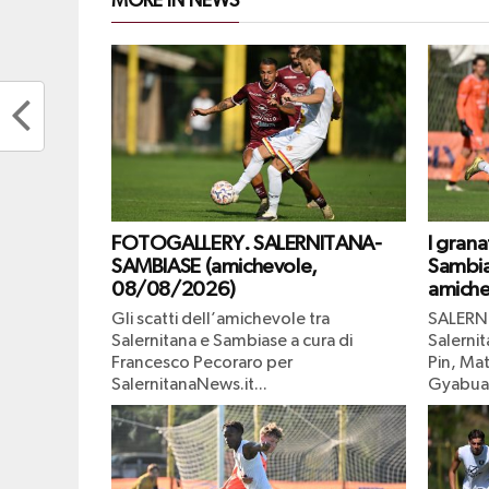
MORE IN NEWS
FOTOGALLERY. SALERNITANA-
I grana
SAMBIASE (amichevole,
Sambia
08/08/2026)
amiche
Gli scatti dell’amichevole tra
SALERN
Salernitana e Sambiase a cura di
Salernit
Francesco Pecoraro per
Pin, Mat
SalernitanaNews.it...
Gyabuaa