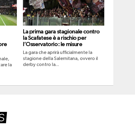
La prima gara stagionale contro
la Scafatese è a rischio per
ore
l’Osservatorio: le misure
La gara che aprirà ufficialmente la
stagione della Salernitana, ovvero il
nale,
derby contro la...
are la