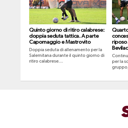
Quinto giorno di ritiro calabrese:
Quarto 
doppia seduta tattica. A parte
conces
Capomaggio e Mastrovito
riposo
Bevila
Doppia seduta di allenamento per la
Salernitana durante il quinto giorno di
Continu
ritiro calabrese....
per la s
gruppo,