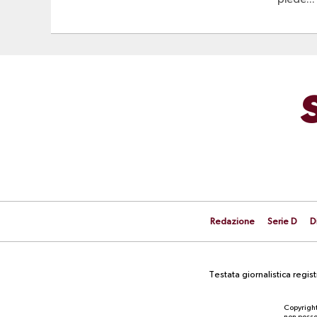
piede...
Redazione
Serie D
D
Testata giornalistica regi
Copyright
non posson