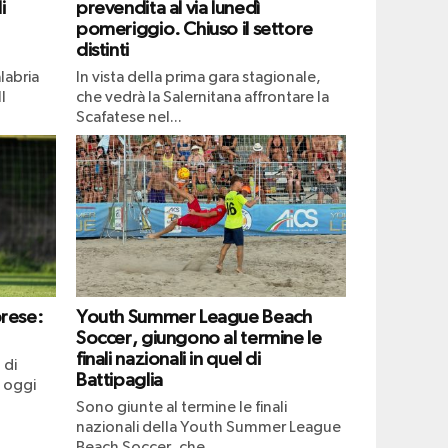
i
prevendita al via lunedì
pomeriggio. Chiuso il settore
distinti
labria
In vista della prima gara stagionale,
l
che vedrà la Salernitana affrontare la
Scafatese nel...
brese:
Youth Summer League Beach
Soccer, giungono al termine le
finali nazionali in quel di
 di
Battipaglia
 oggi
Sono giunte al termine le finali
nazionali della Youth Summer League