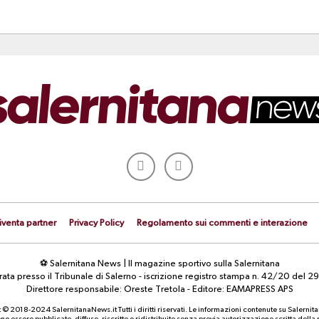
iventa partner
Privacy Policy
Regolamento sui commenti e interazione
⚽ Salernitana News | Il magazine sportivo sulla Salernitana
strata presso il Tribunale di Salerno - iscrizione registro stampa n. 42/20 d
Direttore responsabile: Oreste Tretola - Editore: EAMAPRESS APS
 © 2018-2024 SalernitanaNews.it Tutti i diritti riservati. Le informazioni contenute su Salernit
o essere pubblicate, diffuse, riscritte o ridistribuite senza previa autorizzazione scritta dell