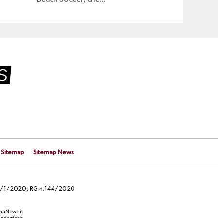
Beach Soccer, che...
Sitemap
Sitemap News
el 29/1/2020, RG n.144/2020
anaNews.it
a redazione