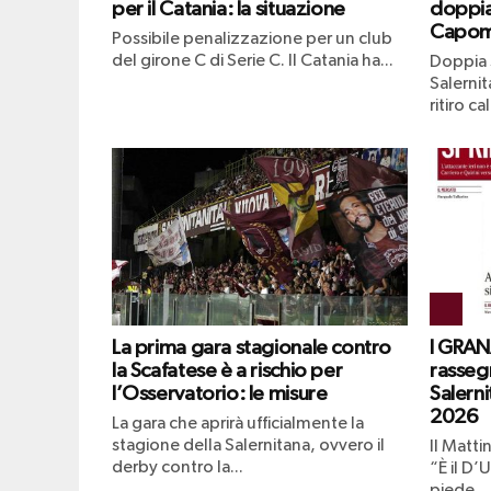
per il Catania: la situazione
doppia
Capom
Possibile penalizzazione per un club
del girone C di Serie C. Il Catania ha...
Doppia 
Salernit
ritiro ca
La prima gara stagionale contro
I GRAN
la Scafatese è a rischio per
rasseg
l’Osservatorio: le misure
Salern
2026
La gara che aprirà ufficialmente la
stagione della Salernitana, ovvero il
Il Matti
derby contro la...
“È il D’U