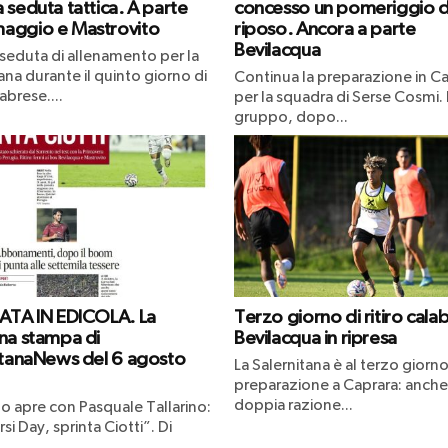
 seduta tattica. A parte
concesso un pomeriggio d
aggio e Mastrovito
riposo. Ancora a parte
Bevilacqua
seduta di allenamento per la
ana durante il quinto giorno di
Continua la preparazione in Ca
labrese....
per la squadra di Serse Cosmi. I
gruppo, dopo...
ATA IN EDICOLA. La
Terzo giorno di ritiro cala
na stampa di
Bevilacqua in ripresa
itanaNews del 6 agosto
La Salernitana è al terzo giorno
preparazione a Caprara: anche
doppia razione...
no apre con Pasquale Tallarino:
rsi Day, sprinta Ciotti”. Di