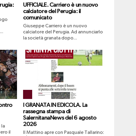
rugia:
UFFICIALE. Carriero è un nuovo
calciatore del Perugia: il
comunicato
uogo
Giuseppe Carriero è un nuovo
..
calciatore del Perugia. Ad annunciarlo
la società granata dopo...
ontro
I GRANATA IN EDICOLA. La
rassegna stampa di
SalernitanaNews del 6 agosto
2026
 la
ero il
Il Mattino apre con Pasquale Tallarino: