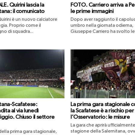
LE. Quirini lascia la
FOTO. Carriero arriva a Pe
tana: il comunicato
le prime immagini
uirini è un nuovo calciatore
Dopo aver raggiunto il capol
gia. Proprio come il
umbro nella giornata odierna,
o di squadra...
Giuseppe Carriero ha svolto le.
itana-Scafatese:
La prima gara stagionale c
ita al via lunedì
la Scafatese è a rischio per
ggio. Chiuso il settore
l’Osservatorio: le misure
La gara che aprirà ufficialmente
stagione della Salernitana, ovv
 della prima gara stagionale,