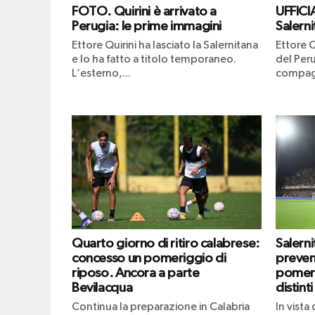
FOTO. Quirini è arrivato a
UFFICIA
Perugia: le prime immagini
Salerni
Ettore Quirini ha lasciato la Salernitana
Ettore Q
e lo ha fatto a titolo temporaneo.
del Peru
L’esterno,...
compagn
Quarto giorno di ritiro calabrese:
Salern
concesso un pomeriggio di
prevend
riposo. Ancora a parte
pomeri
Bevilacqua
distinti
Continua la preparazione in Calabria
In vista