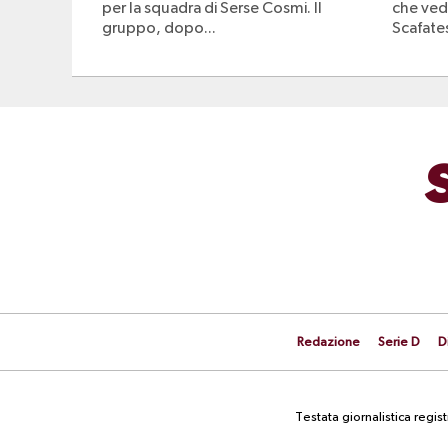
per la squadra di Serse Cosmi. Il
che vedr
gruppo, dopo...
Scafates
Redazione
Serie D
D
Testata giornalistica regi