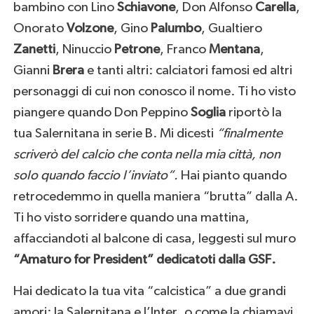
bambino con Lino
Schiavone
, Don Alfonso
Carella
,
Onorato
Volzone
, Gino
Palumbo
, Gualtiero
Zanetti
, Ninuccio
Petrone
, Franco
Mentana
,
Gianni
Brera
e tanti altri: calciatori famosi ed altri
personaggi di cui non conosco il nome. Ti ho visto
piangere quando Don Peppino
Soglia
riportò la
tua Salernitana in serie B. Mi dicesti
“finalmente
scriverò del calcio che conta nella mia città, non
solo quando faccio l’inviato”.
Hai pianto quando
retrocedemmo in quella maniera “brutta” dalla A.
Ti ho visto sorridere quando una mattina,
affacciandoti al balcone di casa, leggesti sul muro
“Amaturo for President” dedicatoti dalla GSF.
Hai dedicato la tua vita “calcistica” a due grandi
amori: la Salernitana e l’Inter, o come la chiamavi