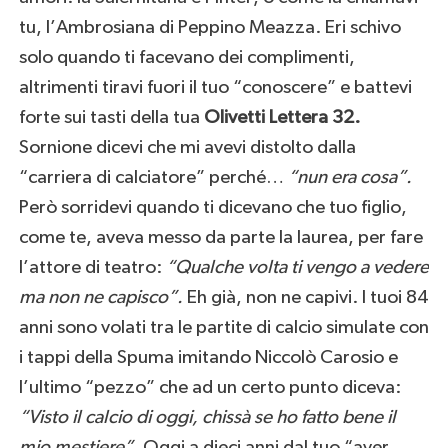
tu, l’Ambrosiana di Peppino Meazza. Eri schivo
solo quando ti facevano dei complimenti,
altrimenti tiravi fuori il tuo “conoscere” e battevi
forte sui tasti della tua
Olivetti Lettera 32.
Sornione dicevi che mi avevi distolto dalla
“carriera di calciatore” perché…
“nun era cosa”.
Però sorridevi quando ti dicevano che tuo figlio,
come te, aveva messo da parte la laurea, per fare
l’attore di teatro:
“Qualche volta ti vengo a vedere
ma non ne capisco”.
Eh già, non ne capivi. I tuoi 84
anni sono volati tra le partite di calcio simulate con
i tappi della Spuma imitando Niccolò Carosio e
l’ultimo “pezzo” che ad un certo punto diceva:
“Visto il calcio di oggi, chissà se ho fatto bene il
mio mestiere”
. Oggi a dieci anni dal tuo “aver