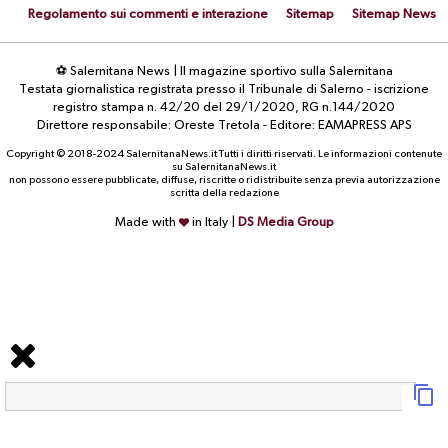
Regolamento sui commenti e interazione
Sitemap
Sitemap News
⚽ Salernitana News | Il magazine sportivo sulla Salernitana
Testata giornalistica registrata presso il Tribunale di Salerno - iscrizione
registro stampa n. 42/20 del 29/1/2020, RG n.144/2020
Direttore responsabile: Oreste Tretola - Editore: EAMAPRESS APS
Copyright © 2018-2024 SalernitanaNews.it Tutti i diritti riservati. Le informazioni contenute
su SalernitanaNews.it
non possono essere pubblicate, diffuse, riscritte o ridistribuite senza previa autorizzazione
scritta della redazione
Made with
in Italy |
DS Media Group