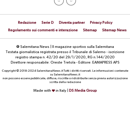
Redazione
Serie D
Diventa partner
Privacy Policy
Regolamento sui commenti e interazione
Sitemap
Sitemap News
⚽ Salernitana News | Il magazine sportivo sulla Salernitana
Testata giornalistica registrata presso il Tribunale di Salerno - iscrizione
registro stampa n. 42/20 del 29/1/2020, RG n.144/2020
Direttore responsabile: Oreste Tretola - Editore: EAMAPRESS APS
Copyright © 2018-2024 SalernitanaNews.it Tutti i diritti riservati. Le informazioni contenute
su SalernitanaNews.it
non possono essere pubblicate, diffuse, riscritte o ridistribuite senza previa autorizzazione
scritta della redazione
Made with
in Italy |
DS Media Group