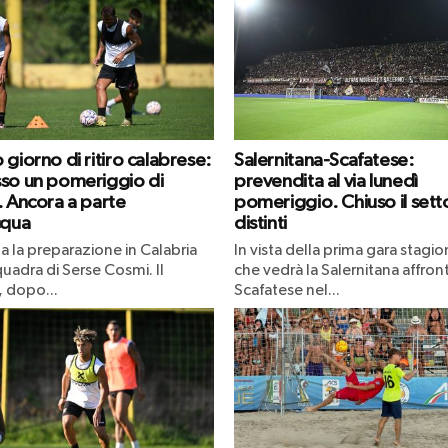
giorno di ritiro calabrese:
Salernitana-Scafatese:
so un pomeriggio di
prevendita al via lunedì
. Ancora a parte
pomeriggio. Chiuso il sett
cqua
distinti
a la preparazione in Calabria
In vista della prima gara stagio
quadra di Serse Cosmi. Il
che vedrà la Salernitana affront
 dopo...
Scafatese nel...