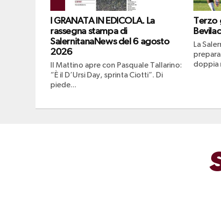
I GRANATA IN EDICOLA. La
Terzo g
rassegna stampa di
Bevilac
SalernitanaNews del 6 agosto
La Saler
2026
prepara
doppia r
Il Mattino apre con Pasquale Tallarino:
“È il D’Ursi Day, sprinta Ciotti”. Di
piede...