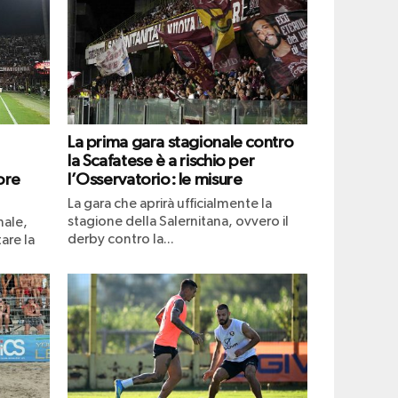
La prima gara stagionale contro
la Scafatese è a rischio per
ore
l’Osservatorio: le misure
La gara che aprirà ufficialmente la
stagione della Salernitana, ovvero il
nale,
derby contro la...
are la