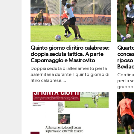
Quinto giorno di ritiro calabrese:
Quarto 
doppia seduta tattica. A parte
conces
Capomaggio e Mastrovito
riposo
Bevila
Doppia seduta di allenamento per la
Salernitana durante il quinto giorno di
Continu
ritiro calabrese....
per la s
gruppo,