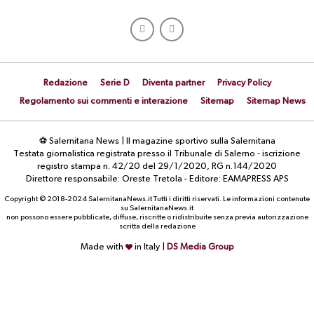
Redazione
Serie D
Diventa partner
Privacy Policy
Regolamento sui commenti e interazione
Sitemap
Sitemap News
⚽ Salernitana News | Il magazine sportivo sulla Salernitana
Testata giornalistica registrata presso il Tribunale di Salerno - iscrizione
registro stampa n. 42/20 del 29/1/2020, RG n.144/2020
Direttore responsabile: Oreste Tretola - Editore: EAMAPRESS APS
Copyright © 2018-2024 SalernitanaNews.it Tutti i diritti riservati. Le informazioni contenute
su SalernitanaNews.it
non possono essere pubblicate, diffuse, riscritte o ridistribuite senza previa autorizzazione
scritta della redazione
Made with
in Italy |
DS Media Group