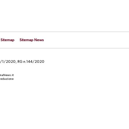
Sitemap
Sitemap News
el 29/1/2020, RG n.144/2020
anaNews.it
a redazione