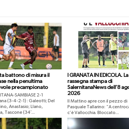
ta battono di misura il
I GRANATA IN EDICOLA. La
se nella penultima
rassegna stampa di
vole precampionato
SalernitanaNews dell’8 ag
2026
ITANA-SAMBIASE 2-1
ana (3-4-2-1) : Galeotti; Del
Il Mattino apre con il pezzo di
ino, Anastasio; Llano,
Pasquale Tallarino: “A centr
, Tascone (34′...
c’è Vallocchia. Bloccato...