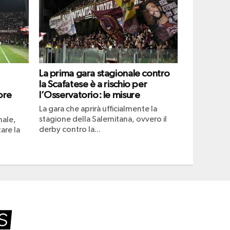
La prima gara stagionale contro
la Scafatese è a rischio per
ore
l’Osservatorio: le misure
La gara che aprirà ufficialmente la
stagione della Salernitana, ovvero il
nale,
derby contro la...
are la