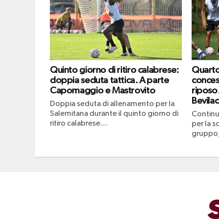
Quinto giorno di ritiro calabrese:
Quarto 
doppia seduta tattica. A parte
conces
Capomaggio e Mastrovito
riposo
Bevila
Doppia seduta di allenamento per la
Salernitana durante il quinto giorno di
Continu
ritiro calabrese....
per la s
gruppo,