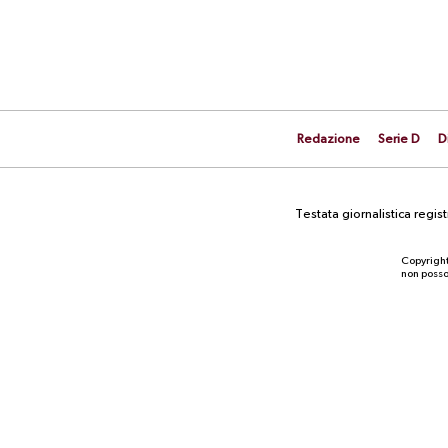
Redazione
Serie D
D
Testata giornalistica regi
Copyright
non posson