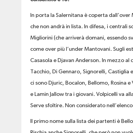
In porta la Salernitana è coperta dall’over
che non andrà in lista. In difesa, i centrali 
Migliorini (che arriverà domani, essendo sv
come over più l’under Mantovani. Sugli este
Casasola e Djavan Anderson. In mezzo al c
Tacchio, Di Gennaro, Signorelli, Castiglia
ci sono Djuric, Bocalon, Bellomo, Rosina e
e Lamin Jallow tra i giovani. Volpicelli va a
Serve sfoltire. Non considerato nell’elenc
Il primo nome sulla lista dei partenti è Bel
Rischia anche Signorelli, che però non vuol