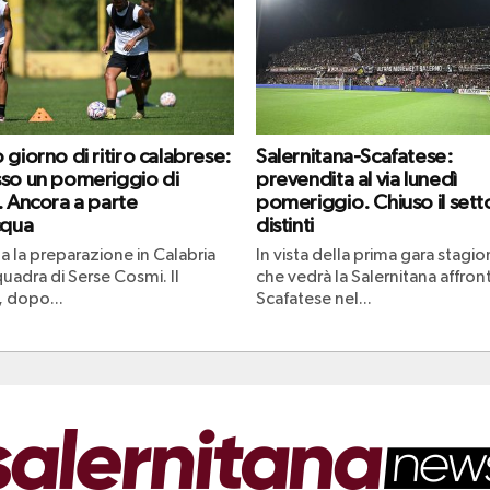
giorno di ritiro calabrese:
Salernitana-Scafatese:
so un pomeriggio di
prevendita al via lunedì
. Ancora a parte
pomeriggio. Chiuso il sett
cqua
distinti
a la preparazione in Calabria
In vista della prima gara stagio
quadra di Serse Cosmi. Il
che vedrà la Salernitana affront
 dopo...
Scafatese nel...