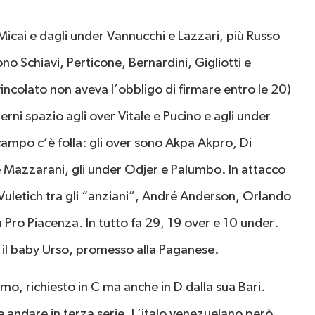
 Micai e dagli under Vannucchi e Lazzari, più Russo
sono Schiavi, Perticone, Bernardini, Gigliotti e
incolato non aveva l’obbligo di firmare entro le 20)
rni spazio agli over Vitale e Pucino e agli under
ampo c’è folla: gli over sono Akpa Akpro, Di
 e Mazzarani, gli under Odjer e Palumbo. In attacco
 Vuletich tra gli “anziani”, André Anderson, Orlando
lla Pro Piacenza. In tutto fa 29, 19 over e 10 under.
o il baby Urso, promesso alla Paganese.
lomo, richiesto in C ma anche in D dalla sua Bari.
e andare in terza serie. L’italo venezuelano però