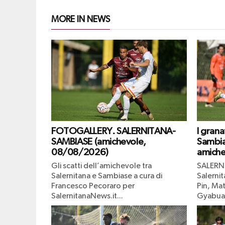
MORE IN NEWS
FOTOGALLERY. SALERNITANA-
I grana
SAMBIASE (amichevole,
Sambia
08/08/2026)
amiche
Gli scatti dell’amichevole tra
SALERN
Salernitana e Sambiase a cura di
Salernit
Francesco Pecoraro per
Pin, Mat
SalernitanaNews.it...
Gyabuaa