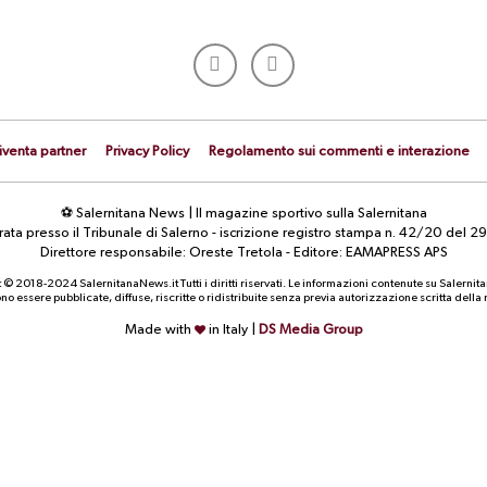
iventa partner
Privacy Policy
Regolamento sui commenti e interazione
⚽ Salernitana News | Il magazine sportivo sulla Salernitana
strata presso il Tribunale di Salerno - iscrizione registro stampa n. 42/20 d
Direttore responsabile: Oreste Tretola - Editore: EAMAPRESS APS
 © 2018-2024 SalernitanaNews.it Tutti i diritti riservati. Le informazioni contenute su Salernit
o essere pubblicate, diffuse, riscritte o ridistribuite senza previa autorizzazione scritta dell
Made with
in Italy |
DS Media Group