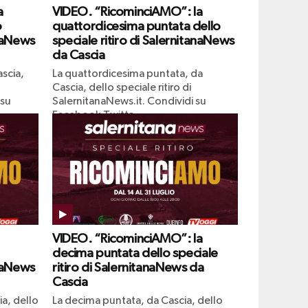
a
VIDEO. “RicominciAMO”: la
o
quattordicesima puntata dello
anaNews
speciale ritiro di SalernitanaNews
da Cascia
scia,
La quattordicesima puntata, da
Cascia, dello speciale ritiro di
 su
SalernitanaNews.it. Condividi su
Facebook Twitta
VIDEO. “RicominciAMO”: la
decima puntata dello speciale
anaNews
ritiro di SalernitanaNews da
Cascia
a, dello
La decima puntata, da Cascia, dello