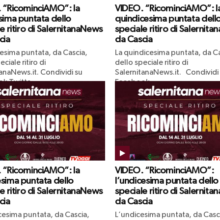
 “RicominciAMO”: la
VIDEO. “RicominciAMO”: l
sima puntata dello
quindicesima puntata dell
e ritiro di SalernitanaNews
speciale ritiro di Salernit
cia
da Cascia
cesima puntata, da Cascia,
La quindicesima puntata, da Ca
ciale ritiro di
dello speciale ritiro di
anaNews.it. Condividi su
SalernitanaNews.it. Condividi
k Twitta
Facebook...
 “RicominciAMO”: la
VIDEO. “RicominciAMO”:
sima puntata dello
l’undicesima puntata dello
e ritiro di SalernitanaNews
speciale ritiro di Salernit
cia
da Cascia
cesima puntata, da Cascia,
L’undicesima puntata, da Casci