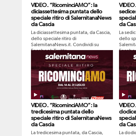
VIDEO. “RicominciAMO”: la
VIDEO.
diciassettesima puntata dello
sedice
speciale ritiro di SalernitanaNews
special
da Cascia
da Cas
La diciassettesima puntata, da Cascia,
La sedi
dello speciale ritiro di
dello spe
SalernitanaNews.it. Condividi su
Salernit
Facebook Twitta
Faceboo
VIDEO. “RicominciAMO”: la
VIDEO.
tredicesima puntata dello
dodice
speciale ritiro di SalernitanaNews
special
da Cascia
da Cas
La tredicesima puntata, da Cascia,
La dodi