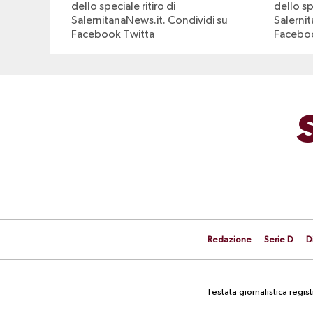
dello speciale ritiro di
dello spe
SalernitanaNews.it. Condividi su
Salerni
Facebook Twitta
Faceboo
Redazione
Serie D
D
Testata giornalistica regi