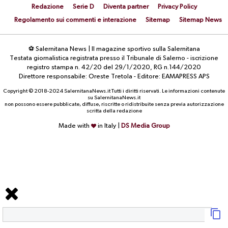
Redazione
Serie D
Diventa partner
Privacy Policy
Regolamento sui commenti e interazione
Sitemap
Sitemap News
⚽ Salernitana News | Il magazine sportivo sulla Salernitana
Testata giornalistica registrata presso il Tribunale di Salerno - iscrizione
registro stampa n. 42/20 del 29/1/2020, RG n.144/2020
Direttore responsabile: Oreste Tretola - Editore: EAMAPRESS APS
Copyright © 2018-2024 SalernitanaNews.it Tutti i diritti riservati. Le informazioni contenute
su SalernitanaNews.it
non possono essere pubblicate, diffuse, riscritte o ridistribuite senza previa autorizzazione
scritta della redazione
Made with
in Italy |
DS Media Group