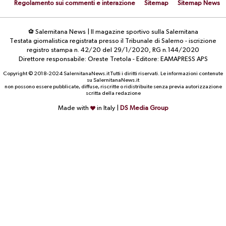
Regolamento sui commenti e interazione
Sitemap
Sitemap News
⚽ Salernitana News | Il magazine sportivo sulla Salernitana
Testata giornalistica registrata presso il Tribunale di Salerno - iscrizione
registro stampa n. 42/20 del 29/1/2020, RG n.144/2020
Direttore responsabile: Oreste Tretola - Editore: EAMAPRESS APS
Copyright © 2018-2024 SalernitanaNews.it Tutti i diritti riservati. Le informazioni contenute
su SalernitanaNews.it
non possono essere pubblicate, diffuse, riscritte o ridistribuite senza previa autorizzazione
scritta della redazione
Made with
in Italy |
DS Media Group