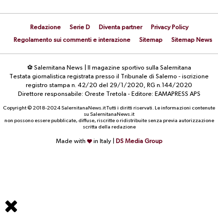
Redazione
Serie D
Diventa partner
Privacy Policy
Regolamento sui commenti e interazione
Sitemap
Sitemap News
⚽ Salernitana News | Il magazine sportivo sulla Salernitana
Testata giornalistica registrata presso il Tribunale di Salerno - iscrizione
registro stampa n. 42/20 del 29/1/2020, RG n.144/2020
Direttore responsabile: Oreste Tretola - Editore: EAMAPRESS APS
Copyright © 2018-2024 SalernitanaNews.it Tutti i diritti riservati. Le informazioni contenute
su SalernitanaNews.it
non possono essere pubblicate, diffuse, riscritte o ridistribuite senza previa autorizzazione
scritta della redazione
Made with
in Italy |
DS Media Group