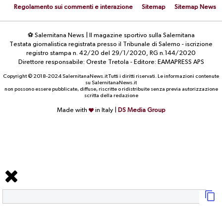
Regolamento sui commenti e interazione
Sitemap
Sitemap News
⚽ Salernitana News | Il magazine sportivo sulla Salernitana
Testata giornalistica registrata presso il Tribunale di Salerno - iscrizione
registro stampa n. 42/20 del 29/1/2020, RG n.144/2020
Direttore responsabile: Oreste Tretola - Editore: EAMAPRESS APS
Copyright © 2018-2024 SalernitanaNews.it Tutti i diritti riservati. Le informazioni contenute
su SalernitanaNews.it
non possono essere pubblicate, diffuse, riscritte o ridistribuite senza previa autorizzazione
scritta della redazione
Made with
in Italy |
DS Media Group