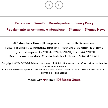
Redazione
Serie D
Diventa partner
Privacy Policy
Regolamento sui commenti e interazione
Sitemap
Sitemap News
⚽ Salernitana News | Il magazine sportivo sulla Salernitana
Testata giornalistica registrata presso il Tribunale di Salerno - iscrizione
registro stampa n. 42/20 del 29/1/2020, RG n.144/2020
Direttore responsabile: Oreste Tretola - Editore: EAMAPRESS APS
Copyright © 2018-2024 SalernitanaNews.it Tutti i diritti riservati. Le informazioni contenute
su SalernitanaNews.it
non possono essere pubblicate, diffuse, riscritte o ridistribuite senza previa autorizzazione
scritta della redazione
Made with
in Italy |
DS Media Group