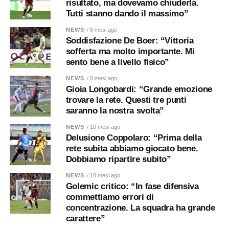
risultato, ma dovevamo chiuderla.
Tutti stanno dando il massimo”
NEWS
/ 8 mesi ago
Soddisfazione De Boer: “Vittoria
sofferta ma molto importante. Mi
sento bene a livello fisico”
NEWS
/ 8 mesi ago
Gioia Longobardi: “Grande emozione
trovare la rete. Questi tre punti
saranno la nostra svolta”
NEWS
/ 10 mesi ago
Delusione Coppolaro: “Prima della
rete subita abbiamo giocato bene.
Dobbiamo ripartire subito”
NEWS
/ 10 mesi ago
Golemic critico: “In fase difensiva
commettiamo errori di
concentrazione. La squadra ha grande
carattere”