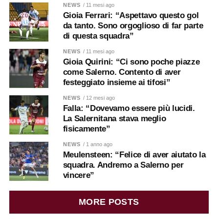
NEWS
/ 11 mesi ago
Gioia Ferrari: “Aspettavo questo gol
da tanto. Sono orgoglioso di far parte
di questa squadra”
NEWS
/ 11 mesi ago
Gioia Quirini: “Ci sono poche piazze
come Salerno. Contento di aver
festeggiato insieme ai tifosi”
NEWS
/ 12 mesi ago
Falla: “Dovevamo essere più lucidi.
La Salernitana stava meglio
fisicamente”
NEWS
/ 1 anno ago
Meulensteen: “Felice di aver aiutato la
squadra. Andremo a Salerno per
vincere”
MORE POSTS