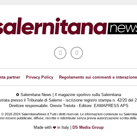
nta partner
Privacy Policy
Regolamento sui commenti e interazione
⚽ Salernitana News | Il magazine sportivo sulla Salernitana
istrata presso il Tribunale di Salerno - iscrizione registro stampa n. 42/20 de
Direttore responsabile: Oreste Tretola - Editore: EAMAPRESS APS
 © 2018-2024 SalernitanaNews.it Tutti i diritti riservati. Le informazioni contenute su Salernit
o essere pubblicate, diffuse, riscritte o ridistribuite senza previa autorizzazione scritta dell
Made with
in Italy |
DS Media Group