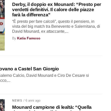
Derby, il doppio ex Mounard: “Presto per
verdetti definitivi. Il calore delle piazze
farà la differenza”
“È presto per fare calcoli”, questo il pensiero, in
vista del big match tra Benevento e Salernitana, di
David Mounard, ex attaccante,...
By
Katia Famoso
rovano a Castel San Giorgio
Salerno Calcio, David Mounard e Ciro De Cesare si
cco,...
/ 6 anni ago
NEWS
Mounard campione di lealtà: “Quella