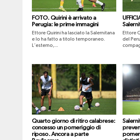
FOTO. Quirini è arrivato a
UFFICIA
Perugia: le prime immagini
Salerni
Ettore Quirini ha lasciato la Salernitana
Ettore Q
e lo ha fatto a titolo temporaneo.
del Peru
L’esterno,...
compagn
Quarto giorno di ritiro calabrese:
Salern
concesso un pomeriggio di
prevend
riposo. Ancora a parte
pomeri