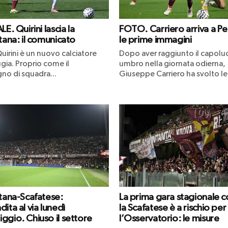
LE. Quirini lascia la
FOTO. Carriero arriva a Pe
tana: il comunicato
le prime immagini
uirini è un nuovo calciatore
Dopo aver raggiunto il capol
gia. Proprio come il
umbro nella giornata odierna,
o di squadra...
Giuseppe Carriero ha svolto le.
itana-Scafatese:
La prima gara stagionale c
ita al via lunedì
la Scafatese è a rischio per
ggio. Chiuso il settore
l’Osservatorio: le misure