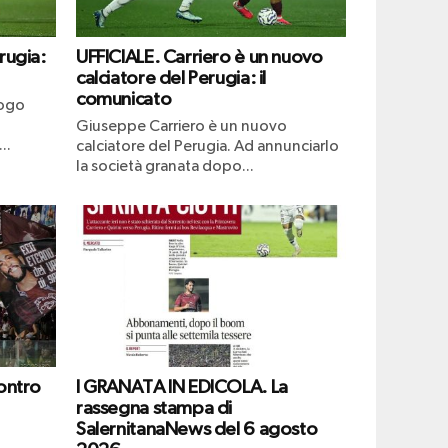
rugia:
UFFICIALE. Carriero è un nuovo
calciatore del Perugia: il
comunicato
uogo
Giuseppe Carriero è un nuovo
..
calciatore del Perugia. Ad annunciarlo
la società granata dopo...
ontro
I GRANATA IN EDICOLA. La
rassegna stampa di
SalernitanaNews del 6 agosto