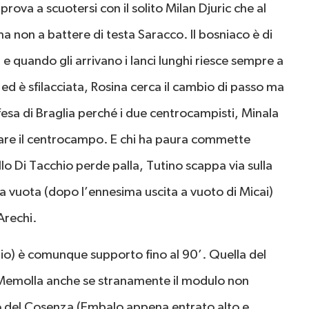
prova a scuotersi con il solito Milan Djuric che al
 ma non a battere di testa Saracco. Il bosniaco è di
 e quando gli arrivano i lanci lunghi riesce sempre a
 ed è sfilacciata, Rosina cerca il cambio di passo ma
ifesa di Braglia perché i due centrocampisti, Minala
rare il centrocampo. E chi ha paura commette
llo Di Tacchio perde palla, Tutino scappa via sulla
a vuota (dopo l’ennesima uscita a vuoto di Micai)
Arechi.
hio) è comunque supporto fino al 90’. Quella del
 Memolla anche se stranamente il modulo non
ono del Cosenza (Embalo appena entrato alto e