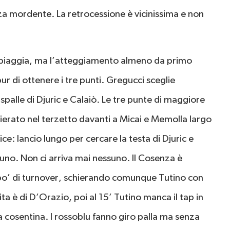
za mordente. La retrocessione è vicinissima e non
a spiaggia, ma l’atteggiamento almeno da primo
r di ottenere i tre punti. Gregucci sceglie
spalle di Djuric e Calaiò. Le tre punte di maggiore
chierato nel terzetto davanti a Micai e Memolla largo
lice: lancio lungo per cercare la testa di Djuric e
cuno. Non ci arriva mai nessuno. Il Cosenza è
un po’ di turnover, schierando comunque Tutino con
ita è di D’Orazio, poi al 15’ Tutino manca il tap in
la cosentina. I rossoblu fanno giro palla ma senza