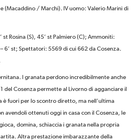
le (Macaddino / Marchi). IV uomo: Valerio Marini di
’ st Rosina (S), 45’ st Palmiero (C); Ammoniti:
 – 6’ st; Spettatori: 5569 di cui 662 da Cosenza.
.
lernitana. I granata perdono incredibilmente anche
2-1 del Cosenza permette al Livorno di agganciare il
 è fuori per lo scontro diretto, ma nell’ultima
on avendoli ottenuti oggi in casa con il Cosenza, le
ioca, domina, schiaccia i granata nella propria
rtita. Altra prestazione imbarazzante della