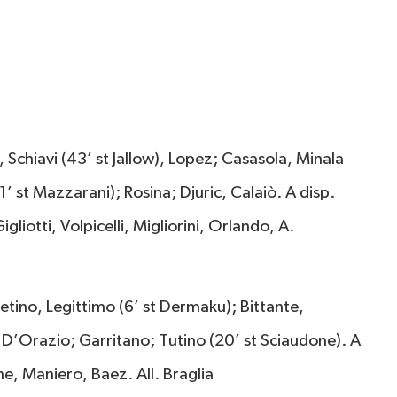
 Schiavi (43’ st Jallow), Lopez; Casasola, Minala
’ st Mazzarani); Rosina; Djuric, Calaiò. A disp.
liotti, Volpicelli, Migliorini, Orlando, A.
etino, Legittimo (6’ st Dermaku); Bittante,
, D’Orazio; Garritano; Tutino (20’ st Sciaudone). A
e, Maniero, Baez. All. Braglia