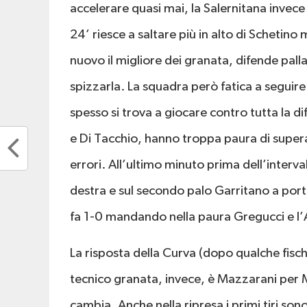
accelerare quasi mai, la Salernitana invece 
24’ riesce a saltare più in alto di Schetino
nuovo il migliore dei granata, difende palla
spizzarla. La squadra però fatica a seguire
spesso si trova a giocare contro tutta la d
e Di Tacchio, hanno troppa paura di supe
errori. All’ultimo minuto prima dell’interva
destra e sul secondo palo Garritano a port
fa 1-0 mandando nella paura Gregucci e l’
La risposta della Curva (dopo qualche fisc
tecnico granata, invece, è Mazzarani per
cambia. Anche nella ripresa i primi tiri s