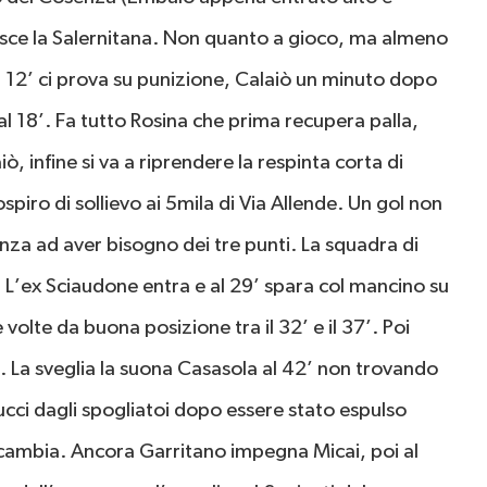
resce la Salernitana. Non quanto a gioco, ma almeno
l 12’ ci prova su punizione, Calaiò un minuto dopo
l 18’. Fa tutto Rosina che prima recupera palla,
aiò, infine si va a riprendere la respinta corta di
sospiro di sollievo ai 5mila di Via Allende. Un gol non
nza ad aver bisogno dei tre punti. La squadra di
a. L’ex Sciaudone entra e al 29’ spara col mancino su
volte da buona posizione tra il 32’ e il 37’. Poi
 La sveglia la suona Casasola al 42’ non trovando
ucci dagli spogliatoi dopo essere stato espulso
cambia. Ancora Garritano impegna Micai, poi al