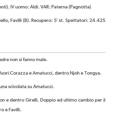
onti). IV uomo: Aldi. VAR: Paterna (Pagnotta)
lo, Favilli (B). Recupero: 5′ st. Spettatori: 24.425
uadre non si fanno male.
: fuori Corazza e Amatucci, dentro Njoh e Tongya.
 una scivolata su Amatucci.
con e dentro Girelli. Doppio ed ultimo cambio per il
o e Favilli.