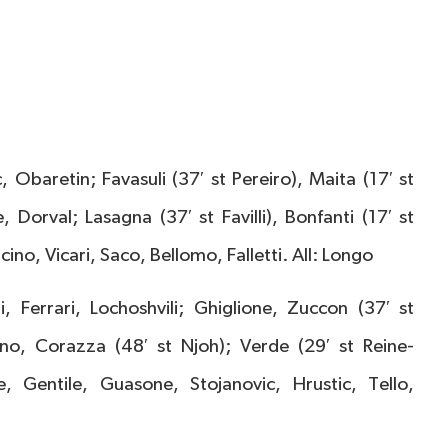
 Obaretin; Favasuli (37′ st Pereiro), Maita (17′ st
, Dorval; Lasagna (37′ st Favilli), Bonfanti (17′ st
ino, Vicari, Saco, Bellomo, Falletti. All: Longo
i, Ferrari, Lochoshvili; Ghiglione, Zuccon (37′ st
ano, Corazza (48′ st Njoh); Verde (29′ st Reine-
, Gentile, Guasone, Stojanovic, Hrustic, Tello,