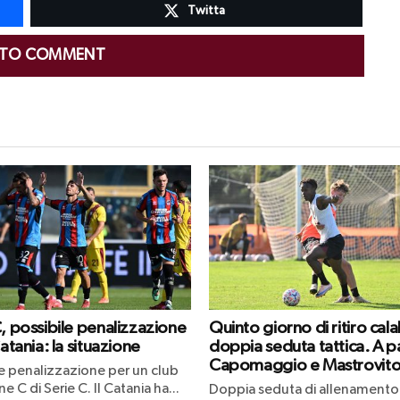
Twitta
 TO COMMENT
C, possibile penalizzazione
Quinto giorno di ritiro cal
Catania: la situazione
doppia seduta tattica. A p
Capomaggio e Mastrovit
le penalizzazione per un club
ne C di Serie C. Il Catania ha...
Doppia seduta di allenamento 