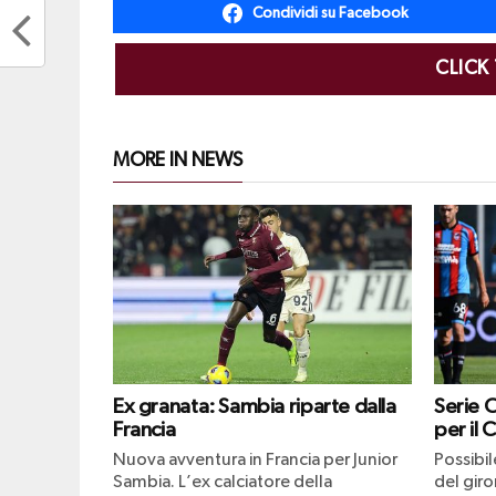
Condividi su Facebook
CLICK
MORE IN NEWS
Ex granata: Sambia riparte dalla
Serie 
Francia
per il 
Nuova avventura in Francia per Junior
Possibi
Sambia. L’ex calciatore della
del giro