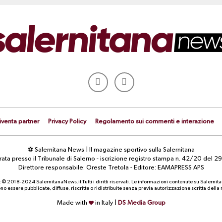
iventa partner
Privacy Policy
Regolamento sui commenti e interazione
⚽ Salernitana News | Il magazine sportivo sulla Salernitana
strata presso il Tribunale di Salerno - iscrizione registro stampa n. 42/20 d
Direttore responsabile: Oreste Tretola - Editore: EAMAPRESS APS
 © 2018-2024 SalernitanaNews.it Tutti i diritti riservati. Le informazioni contenute su Salernit
o essere pubblicate, diffuse, riscritte o ridistribuite senza previa autorizzazione scritta dell
Made with
in Italy |
DS Media Group