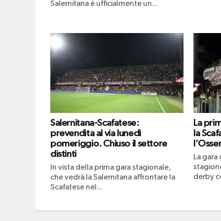
Salernitana è ufficialmente un...
Salernitana-Scafatese:
La pri
prevendita al via lunedì
la Scaf
pomeriggio. Chiuso il settore
l’Osser
distinti
La gara 
stagione
In vista della prima gara stagionale,
derby co
che vedrà la Salernitana affrontare la
Scafatese nel...