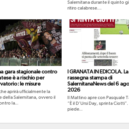
Salernitana durante il quinto g
ritiro calabrese....
ma gara stagionale contro
I GRANATA IN EDICOLA. La
atese è a rischio per
rassegna stampa di
vatorio: le misure
SalernitanaNews del 6 ag
2026
che aprirà ufficialmente la
 della Salernitana, ovvero il
Il Mattino apre con Pasquale Ta
ntro la...
“È il D’Ursi Day, sprinta Ciotti”.
piede...