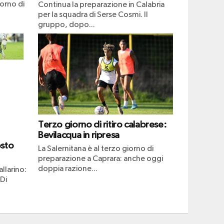
iorno di
Continua la preparazione in Calabria
per la squadra di Serse Cosmi. Il
gruppo, dopo...
Terzo giorno di ritiro calabrese:
Bevilacqua in ripresa
osto
La Salernitana è al terzo giorno di
preparazione a Caprara: anche oggi
doppia razione...
llarino:
 Di