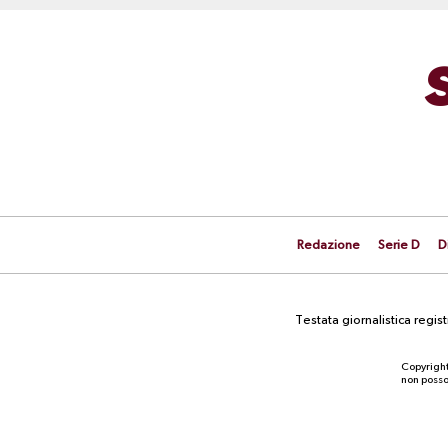
Redazione
Serie D
D
Testata giornalistica regi
Copyright
non posson