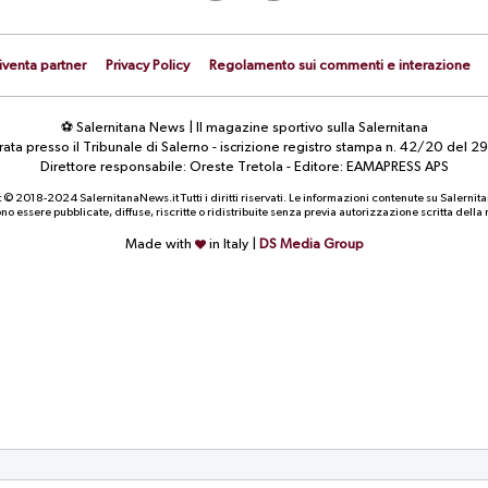
iventa partner
Privacy Policy
Regolamento sui commenti e interazione
⚽ Salernitana News | Il magazine sportivo sulla Salernitana
strata presso il Tribunale di Salerno - iscrizione registro stampa n. 42/20 d
Direttore responsabile: Oreste Tretola - Editore: EAMAPRESS APS
 © 2018-2024 SalernitanaNews.it Tutti i diritti riservati. Le informazioni contenute su Salernit
o essere pubblicate, diffuse, riscritte o ridistribuite senza previa autorizzazione scritta dell
Made with
in Italy |
DS Media Group
CALCIOMERCATO
CALCIOMERCATO
Contributo di solidarietà FIFA: la
UFFICIALE. Carriero è un
Salernitana aspetta la cessione di
calciatore del Perugia: il