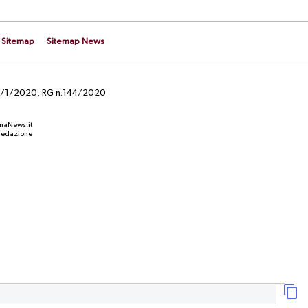
Sitemap
Sitemap News
el 29/1/2020, RG n.144/2020
anaNews.it
a redazione
NEWS
 nuovo
Quarto giorno di ritiro calabrese:
concesso un pomeriggio di riposo.