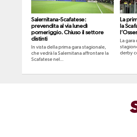
Salernitana-Scafatese:
La pri
prevendita al via lunedì
la Scaf
pomeriggio. Chiuso il settore
l’Osser
distinti
La gara 
stagione
In vista della prima gara stagionale,
derby co
che vedrà la Salernitana affrontare la
Scafatese nel...