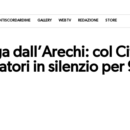
NTISCORDARDIME
GALLERY
WEBTV
REDAZIONE
STORE
a dall’Arechi: col C
atori in silenzio per