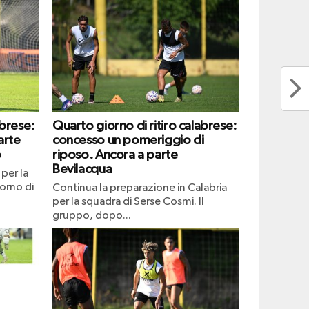
abrese:
Quarto giorno di ritiro calabrese:
arte
concesso un pomeriggio di
o
riposo. Ancora a parte
Bevilacqua
per la
iorno di
Continua la preparazione in Calabria
per la squadra di Serse Cosmi. Il
gruppo, dopo...