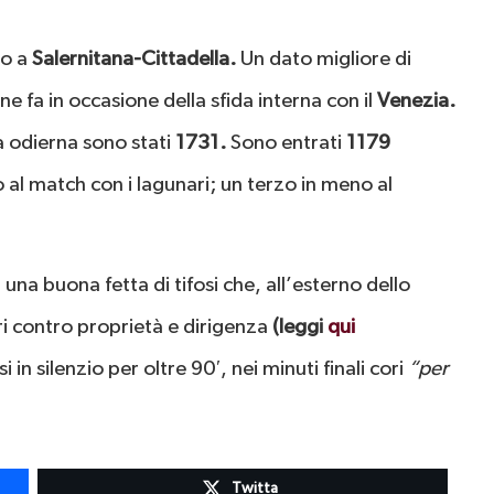
to a
Salernitana-Cittadella.
Un dato migliore di
 fa in occasione della sfida interna con il
Venezia.
ra odierna sono stati
1731.
Sono entrati
1179
 al match con i lagunari; un terzo in meno al
na buona fetta di tifosi che, all’esterno dello
ri contro proprietà e dirigenza
(leggi
qui
si in silenzio per oltre 90′, nei minuti finali cori
“per
Twitta