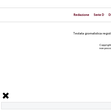
Redazione
Serie D
D
Testata giornalistica regi
Copyright
non posson
NEWS
Serie C, possibile penalizzazione
per il Catania: la situazione