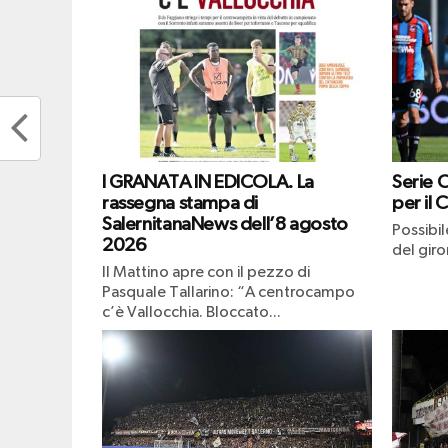
I GRANATA IN EDICOLA. La
Serie 
rassegna stampa di
per il 
SalernitanaNews dell’8 agosto
Possibi
2026
del giro
Il Mattino apre con il pezzo di
Pasquale Tallarino: “A centrocampo
c’è Vallocchia. Bloccato...