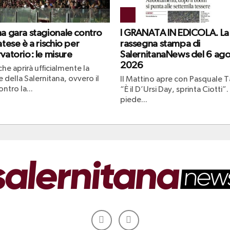
ma gara stagionale contro
I GRANATA IN EDICOLA. La
atese è a rischio per
rassegna stampa di
vatorio: le misure
SalernitanaNews del 6 ag
2026
che aprirà ufficialmente la
 della Salernitana, ovvero il
Il Mattino apre con Pasquale Ta
ntro la...
“È il D’Ursi Day, sprinta Ciotti”.
piede...