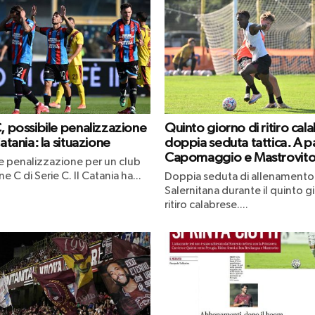
C, possibile penalizzazione
Quinto giorno di ritiro cal
Catania: la situazione
doppia seduta tattica. A p
Capomaggio e Mastrovit
le penalizzazione per un club
ne C di Serie C. Il Catania ha...
Doppia seduta di allenamento 
Salernitana durante il quinto g
ritiro calabrese....