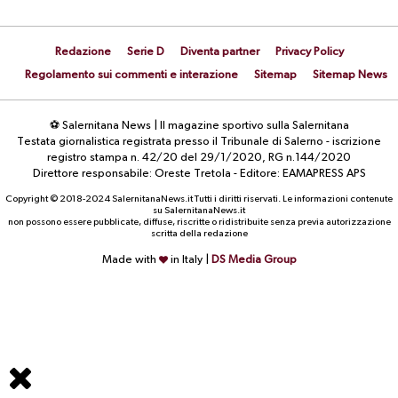
Redazione
Serie D
Diventa partner
Privacy Policy
Regolamento sui commenti e interazione
Sitemap
Sitemap News
⚽ Salernitana News | Il magazine sportivo sulla Salernitana
Testata giornalistica registrata presso il Tribunale di Salerno - iscrizione
registro stampa n. 42/20 del 29/1/2020, RG n.144/2020
Direttore responsabile: Oreste Tretola - Editore: EAMAPRESS APS
Copyright © 2018-2024 SalernitanaNews.it Tutti i diritti riservati. Le informazioni contenute
su SalernitanaNews.it
non possono essere pubblicate, diffuse, riscritte o ridistribuite senza previa autorizzazione
scritta della redazione
Made with
in Italy |
DS Media Group