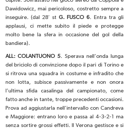
ospite. Sovrastato nel gioco aereo da Coppola e
Dawidowicz, mai pericoloso, costretto sempre a
inseguire. (dal 28′ st
G. FUSCO 6
. Entra tra gli
applausi, ci mette subito il piede e protegge
molto bene la sfera in occasione del gol della
bandiera).
ALL: COLANTUONO 5
. Sperava nell’onda lunga
del briciolo di convinzione dopo il pari di Torino e
si ritrova una squadra in costume e infradito che
non lotta, subisce passivamente e non onora
l’ultima sfida casalinga del campionato, come
fatto anche in tante, troppe precedenti occasioni.
Prova ad aggiustarla nell’intervallo con Candreva
e Maggiore: entrano loro e passa al 4-3-2-1 ma
senza sortire grossi effetti. Il Verona gestisce e si