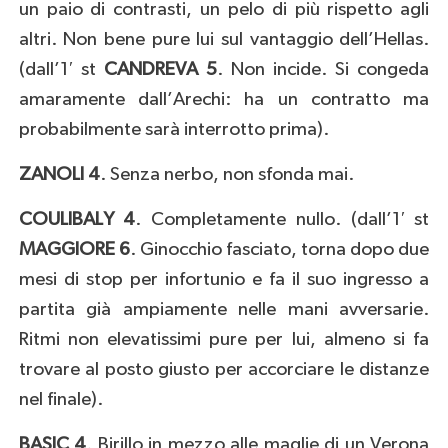
un paio di contrasti, un pelo di più rispetto agli
altri. Non bene pure lui sul vantaggio dell’Hellas.
(dall’1′ st
CANDREVA 5
. Non incide. Si congeda
amaramente dall’Arechi: ha un contratto ma
probabilmente sarà interrotto prima).
ZANOLI 4
. Senza nerbo, non sfonda mai.
COULIBALY 4
. Completamente nullo. (dall’1′ st
MAGGIORE 6
. Ginocchio fasciato, torna dopo due
mesi di stop per infortunio e fa il suo ingresso a
partita già ampiamente nelle mani avversarie.
Ritmi non elevatissimi pure per lui, almeno si fa
trovare al posto giusto per accorciare le distanze
nel finale).
BASIC 4
. Birillo in mezzo alle maglie di un Verona