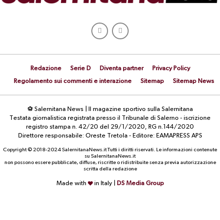
Redazione
Serie D
Diventa partner
Privacy Policy
Regolamento sui commenti e interazione
Sitemap
Sitemap News
⚽ Salernitana News | Il magazine sportivo sulla Salernitana
Testata giornalistica registrata presso il Tribunale di Salerno - iscrizione
registro stampa n. 42/20 del 29/1/2020, RG n.144/2020
Direttore responsabile: Oreste Tretola - Editore: EAMAPRESS APS
Copyright © 2018-2024 SalernitanaNews.it Tutti i diritti riservati. Le informazioni contenute
su SalernitanaNews.it
non possono essere pubblicate, diffuse, riscritte o ridistribuite senza previa autorizzazione
scritta della redazione
Made with
in Italy |
DS Media Group