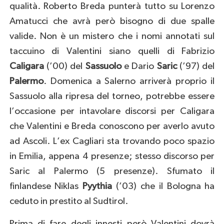
qualità. Roberto Breda punterà tutto su Lorenzo
Amatucci che avrà però bisogno di due spalle
valide. Non è un mistero che i nomi annotati sul
taccuino di Valentini siano quelli di Fabrizio
Caligara
(’00) del
Sassuolo
e Dario
Saric
(’97) del
Palermo
. Domenica a Salerno arriverà proprio il
Sassuolo alla ripresa del torneo, potrebbe essere
l’occasione per intavolare discorsi per Caligara
che Valentini e Breda conoscono per averlo avuto
ad Ascoli. L’ex Cagliari sta trovando poco spazio
in Emilia, appena 4 presenze; stesso discorso per
Saric al Palermo (5 presenze). Sfumato il
finlandese Niklas
Pyythia
(’03) che il Bologna ha
ceduto in prestito al Sudtirol.
Prima di fare degli innesti però Valentini dovrà