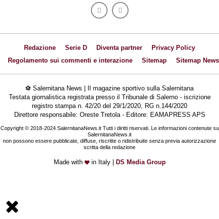
Redazione
Serie D
Diventa partner
Privacy Policy
Regolamento sui commenti e interazione
Sitemap
Sitemap News
⚽ Salernitana News | Il magazine sportivo sulla Salernitana
Testata giornalistica registrata presso il Tribunale di Salerno - iscrizione
registro stampa n. 42/20 del 29/1/2020, RG n.144/2020
Direttore responsabile: Oreste Tretola - Editore: EAMAPRESS APS
Copyright © 2018-2024 SalernitanaNews.it Tutti i diritti riservati. Le informazioni contenute su
SalernitanaNews.it
non possono essere pubblicate, diffuse, riscritte o ridistribuite senza previa autorizzazione
scritta della redazione
Made with
in Italy |
DS Media Group