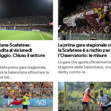
itana-Scafatese:
La prima gara stagionale c
ita al via lunedì
la Scafatese è a rischio per
ggio. Chiuso il settore
l’Osservatorio: le misure
La gara che aprirà ufficialmente
stagione della Salernitana, ovv
 della prima gara stagionale,
derby contro la...
à la Salernitana affrontare la
e nel...