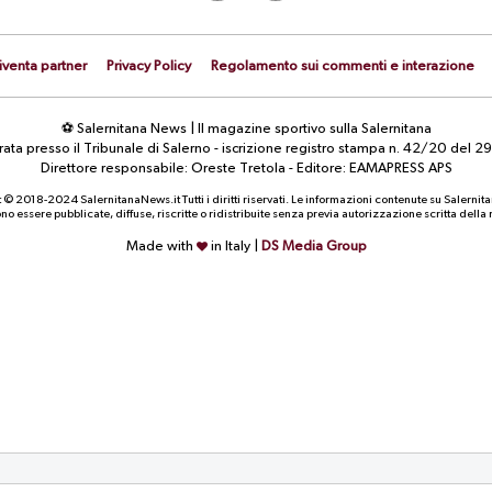
iventa partner
Privacy Policy
Regolamento sui commenti e interazione
⚽ Salernitana News | Il magazine sportivo sulla Salernitana
strata presso il Tribunale di Salerno - iscrizione registro stampa n. 42/20 d
Direttore responsabile: Oreste Tretola - Editore: EAMAPRESS APS
 © 2018-2024 SalernitanaNews.it Tutti i diritti riservati. Le informazioni contenute su Salernit
o essere pubblicate, diffuse, riscritte o ridistribuite senza previa autorizzazione scritta dell
Made with
in Italy |
DS Media Group
CALCIOMERCATO
CALCIOMERCATO
Capuano in pole per la difesa.
Quirini e Carriero, fatta p
Proposto il catanese Di Gennaro
passaggio al Perugia: la