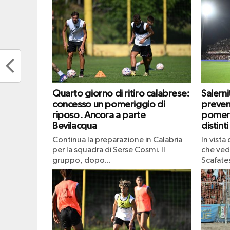
Quarto giorno di ritiro calabrese:
Salern
concesso un pomeriggio di
prevend
riposo. Ancora a parte
pomeri
Bevilacqua
distinti
Continua la preparazione in Calabria
In vista
per la squadra di Serse Cosmi. Il
che vedr
gruppo, dopo...
Scafates