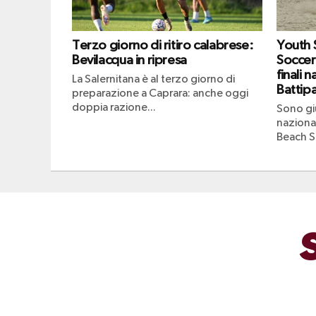
Terzo giorno di ritiro calabrese:
Youth
Bevilacqua in ripresa
Soccer
finali n
La Salernitana è al terzo giorno di
Battipa
preparazione a Caprara: anche oggi
doppia razione...
Sono giu
naziona
Beach S