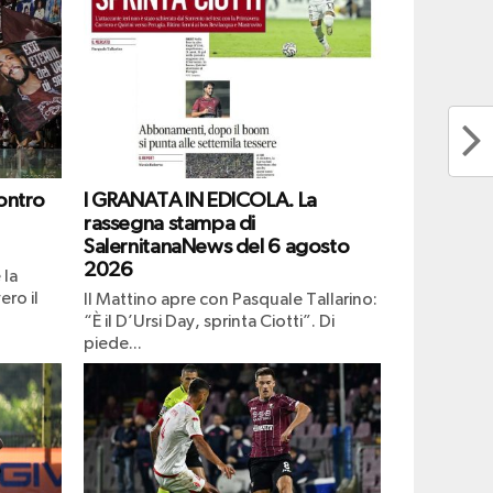
ontro
I GRANATA IN EDICOLA. La
rassegna stampa di
SalernitanaNews del 6 agosto
2026
 la
ero il
Il Mattino apre con Pasquale Tallarino:
“È il D’Ursi Day, sprinta Ciotti”. Di
piede...