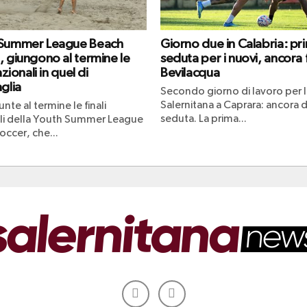
 Summer League Beach
Giorno due in Calabria: pr
, giungono al termine le
seduta per i nuovi, ancora
azionali in quel di
Bevilacqua
glia
Secondo giorno di lavoro per l
Salernitana a Caprara: ancora 
nte al termine le finali
seduta. La prima...
li della Youth Summer League
occer, che...