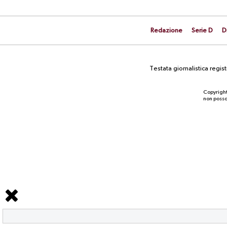
Redazione
Serie D
D
Testata giornalistica regi
Copyright
non posson
NEWS
La prima gara stagionale contro la
Scafatese è a rischio per