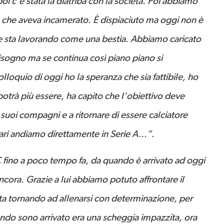
oi c’è stata la diatriba con la società. Poi abbiamo
o che aveva incamerato. È dispiaciuto ma oggi non è
he sta lavorando come una bestia. Abbiamo caricato
 bisogno ma se continua così piano piano si
olloquio di oggi ho la speranza che sia fattibile, ho
otrà più essere, ha capito che l’obiettivo deve
 suoi compagni e a ritornare di essere calciatore
gari andiamo direttamente in Serie A…”.
 fino a poco tempo fa, da quando è arrivato ad oggi
cora. Grazie a lui abbiamo potuto affrontare il
ta tornando ad allenarsi con determinazione, per
ando sono arrivato era una scheggia impazzita, ora