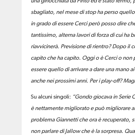
una ginocchiata da Pinto ed è stato fermo, p
sbagliato, nel mese di stop ha perso quell
in grado di essere Cerci però posso dire c
tantissimo, alterna lavori di forza di cui ha
riavvicinerà. Previsione di rientro? Dopo il c
capito che ha capito. Oggi o è Cerci o non p
essere quello di arrivare a dare una mano ai
anche nei prossimi anni. Per i play-off? Ma
Su alcuni singoli:
“Gondo giocava in Serie C
è nettamente migliorato e può migliorare an
problema Giannetti che ora è recuperato, s
non parlare di Jallow che è la sorpresa. Qu