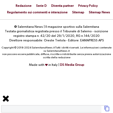
Redazione
Serie D
Diventa partner
Privacy Policy
Regolamento sui commenti e interazione
Sitemap
Sitemap News
⚽ Salernitana News | Il magazine sportivo sulla Salernitana
Testata giornalistica registrata presso il Tribunale di Salerno - iscrizione
registro stampa n. 42/20 del 29/1/2020, RG n.144/2020
Direttore responsabile: Oreste Tretola - Editore: EAMAPRESS APS
Copyright © 2018-2024 SalernitanaNews.it Tutti i diritti riservati. Le informazioni contenute
su SalernitanaNews.it
non possono essere pubblicate, diffuse, riscritte o ridistribuite senza previa autorizzazione
scritta della redazione
Made with
in Italy |
DS Media Group