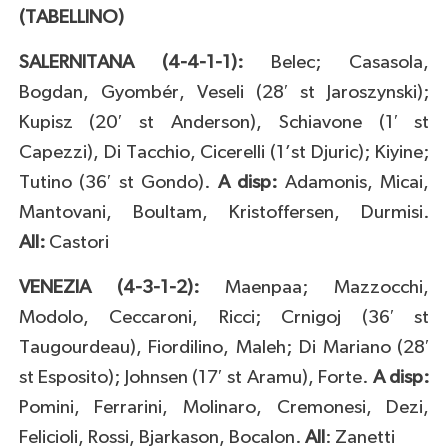
(TABELLINO)
SALERNITANA (4-4-1-1):
Belec; Casasola,
Bogdan, Gyombér, Veseli (28′ st Jaroszynski);
Kupisz (20′ st Anderson), Schiavone (1′ st
Capezzi), Di Tacchio, Cicerelli (1’st Djuric); Kiyine;
Tutino (36′ st Gondo).
A disp:
Adamonis, Micai,
Mantovani, Boultam, Kristoffersen, Durmisi.
All:
Castori
VENEZIA (4-3-1-2):
Maenpaa; Mazzocchi,
Modolo, Ceccaroni, Ricci; Crnigoj (36′ st
Taugourdeau), Fiordilino, Maleh; Di Mariano (28′
st Esposito); Johnsen (17′ st Aramu), Forte.
A
disp:
Pomini, Ferrarini, Molinaro, Cremonesi, Dezi,
Felicioli, Rossi, Bjarkason, Bocalon.
All
: Zanetti