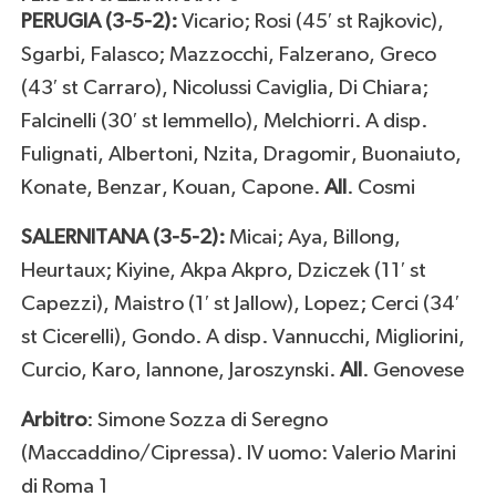
PERUGIA (3-5-2):
Vicario; Rosi (45′ st Rajkovic),
Sgarbi, Falasco; Mazzocchi, Falzerano, Greco
(43′ st Carraro), Nicolussi Caviglia, Di Chiara;
Falcinelli (30′ st Iemmello), Melchiorri. A disp.
Fulignati, Albertoni, Nzita, Dragomir, Buonaiuto,
Konate, Benzar, Kouan, Capone.
All
. Cosmi
SALERNITANA (3-5-2):
Micai; Aya, Billong,
Heurtaux; Kiyine, Akpa Akpro, Dziczek (11′ st
Capezzi), Maistro (1′ st Jallow), Lopez; Cerci (34′
st Cicerelli), Gondo. A disp. Vannucchi, Migliorini,
Curcio, Karo, Iannone, Jaroszynski.
All
. Genovese
Arbitro
: Simone Sozza di Seregno
(Maccaddino/Cipressa). IV uomo: Valerio Marini
di Roma 1