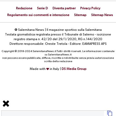
Redazione
Serie D
Diventa partner
Privacy Policy
Regolamento sui commenti e interazione
Sitemap
Sitemap News
⚽ Salernitana News | Il magazine sportivo sulla Salernitana
Testata giornalistica registrata presso il Tribunale di Salerno - iscrizione
registro stampa n. 42/20 del 29/1/2020, RG n.144/2020
Direttore responsabile: Oreste Tretola - Editore: EAMAPRESS APS
Copyright © 2018-2024 SalernitanaNews.it Tutti i diritti riservati. Le informazioni contenute
su SalernitanaNews.it
non possono essere pubblicate, diffuse, riscritte o ridistribuite senza previa autorizzazione
scritta della redazione
Made with
in Italy |
DS Media Group