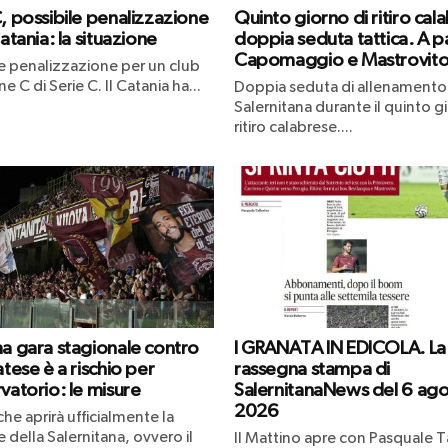
C, possibile penalizzazione
Quinto giorno di ritiro cal
Catania: la situazione
doppia seduta tattica. A p
Capomaggio e Mastrovit
le penalizzazione per un club
ne C di Serie C. Il Catania ha...
Doppia seduta di allenamento 
Salernitana durante il quinto g
ritiro calabrese....
ma gara stagionale contro
I GRANATA IN EDICOLA. La
atese è a rischio per
rassegna stampa di
vatorio: le misure
SalernitanaNews del 6 ag
2026
che aprirà ufficialmente la
 della Salernitana, ovvero il
Il Mattino apre con Pasquale Ta