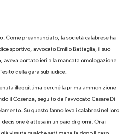
so. Come preannunciato, la società calabrese ha
ce sportivo, avvocato Emilio Battaglia, il suo
o, aveva portato ieri alla mancata omologazione
esito della gara sub iudice.
ritenuta illeggittima perché la prima ammonizione
ondo il Cosenza, seguito dall’avvocato Cesare Di
olamento. Su questo fanno leva i calabresi nel loro
a decisione è attesa in un paio di giorni. Ora i
e già vissuta qualche settimana fa dopo il caso