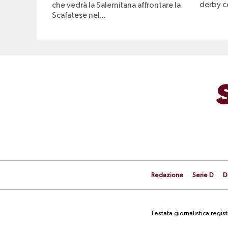
derby co
che vedrà la Salernitana affrontare la
Scafatese nel...
Redazione
Serie D
D
Testata giornalistica regi