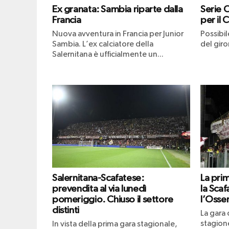
Ex granata: Sambia riparte dalla
Serie 
Francia
per il 
Nuova avventura in Francia per Junior
Possibi
Sambia. L’ex calciatore della
del giro
Salernitana è ufficialmente un...
Salernitana-Scafatese:
La pri
prevendita al via lunedì
la Scaf
pomeriggio. Chiuso il settore
l’Osser
distinti
La gara 
stagione
In vista della prima gara stagionale,