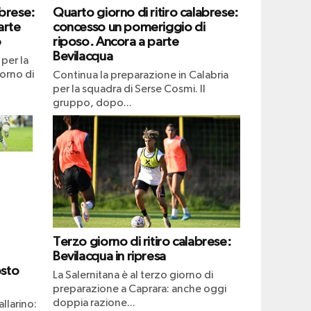
abrese:
Quarto giorno di ritiro calabrese:
arte
concesso un pomeriggio di
o
riposo. Ancora a parte
Bevilacqua
per la
iorno di
Continua la preparazione in Calabria
per la squadra di Serse Cosmi. Il
gruppo, dopo...
Terzo giorno di ritiro calabrese:
Bevilacqua in ripresa
osto
La Salernitana è al terzo giorno di
preparazione a Caprara: anche oggi
doppia razione...
llarino: