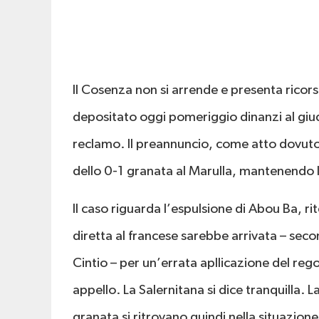
Il Cosenza non si arrende e presenta ricor
depositato oggi pomeriggio dinanzi al giudi
reclamo. Il preannuncio, come atto dovut
dello 0-1 granata al Marulla, mantenendo l’
Il caso riguarda l’espulsione di Abou Ba, 
diretta al francese sarebbe arrivata – sec
Cintio – per un’errata apllicazione del reg
appello. La Salernitana si dice tranquilla. L
granata si ritrovano quindi nella situazion