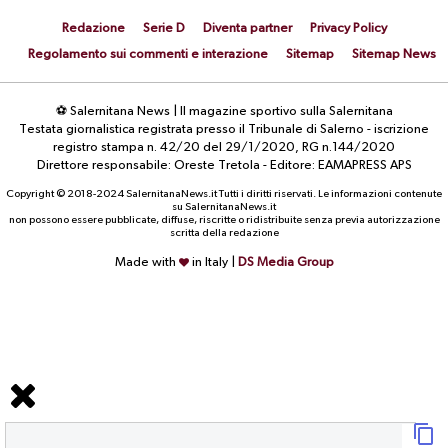
Redazione
Serie D
Diventa partner
Privacy Policy
Regolamento sui commenti e interazione
Sitemap
Sitemap News
⚽ Salernitana News | Il magazine sportivo sulla Salernitana
Testata giornalistica registrata presso il Tribunale di Salerno - iscrizione
registro stampa n. 42/20 del 29/1/2020, RG n.144/2020
Direttore responsabile: Oreste Tretola - Editore: EAMAPRESS APS
Copyright © 2018-2024 SalernitanaNews.it Tutti i diritti riservati. Le informazioni contenute
su SalernitanaNews.it
non possono essere pubblicate, diffuse, riscritte o ridistribuite senza previa autorizzazione
scritta della redazione
Made with
in Italy |
DS Media Group