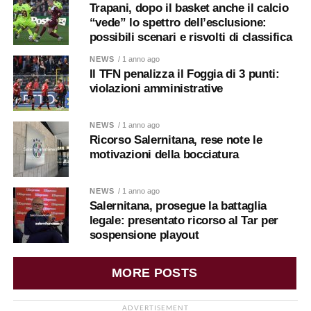
Trapani, dopo il basket anche il calcio
“vede” lo spettro dell’esclusione:
possibili scenari e risvolti di classifica
NEWS
/ 1 anno ago
Il TFN penalizza il Foggia di 3 punti:
violazioni amministrative
NEWS
/ 1 anno ago
Ricorso Salernitana, rese note le
motivazioni della bocciatura
NEWS
/ 1 anno ago
Salernitana, prosegue la battaglia
legale: presentato ricorso al Tar per
sospensione playout
MORE POSTS
ADVERTISEMENT