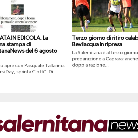
ATA IN EDICOLA. La
Terzo giorno di ritiro cala
na stampa di
Bevilacqua in ripresa
itanaNews del 6 agosto
La Salernitana è al terzo giorno
preparazione a Caprara: anche
doppia razione...
no apre con Pasquale Tallarino:
rsi Day, sprinta Ciotti”. Di