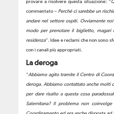
provare a risolvere questa situazione: “
Q
commentato –
Perché ci sarebbe un rischi
andare nel settore ospiti. Ovviamente noi
modo per prenotare il biglietto, magari c
residenza
“. Idee e reclami che non sono sfo
con i canali più appropriati.
La deroga
“
Abbiamo agito tramite il Centro di Coor
deroga. Abbiamo contattato anche molti or
per dare risalto a questa cosa paradossa
Salernitana? Il problema non coinvolge 
Coordinamento ed era anche disposta ad ai