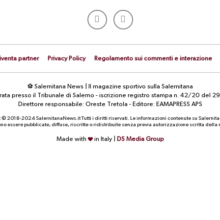
iventa partner
Privacy Policy
Regolamento sui commenti e interazione
⚽ Salernitana News | Il magazine sportivo sulla Salernitana
strata presso il Tribunale di Salerno - iscrizione registro stampa n. 42/20 d
Direttore responsabile: Oreste Tretola - Editore: EAMAPRESS APS
 © 2018-2024 SalernitanaNews.it Tutti i diritti riservati. Le informazioni contenute su Salernit
o essere pubblicate, diffuse, riscritte o ridistribuite senza previa autorizzazione scritta dell
Made with
in Italy |
DS Media Group