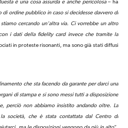
uesta è una cosa assurda e anche pericolosa
– ha
o di ordine pubblico in caso si decidesse davvero di
 stiamo cercando un’altra via. Ci vorrebbe un altro
on i dati della fidelity card invece che tramite la
ciati in proteste risonanti, ma sono già stati diffusi
dinamento che sta facendo da garante per darci una
gani di stampa e si sono messi tutti a disposizione
le, perciò non abbiamo insistito andando oltre. La
la società, che è stata contattata dal Centro di
utarci, ma le disposizioni vengono da più in alto
“,