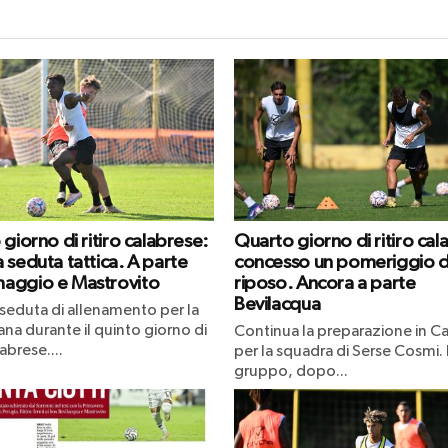
giorno di ritiro calabrese:
Quarto giorno di ritiro cal
 seduta tattica. A parte
concesso un pomeriggio d
aggio e Mastrovito
riposo. Ancora a parte
Bevilacqua
seduta di allenamento per la
ana durante il quinto giorno di
Continua la preparazione in Ca
labrese....
per la squadra di Serse Cosmi. I
gruppo, dopo...