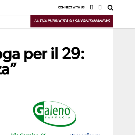
CONNECT WITH US
LA TUA PUBBLICITÀ SU SALERNITANANEWS
ga per il 29:
za”