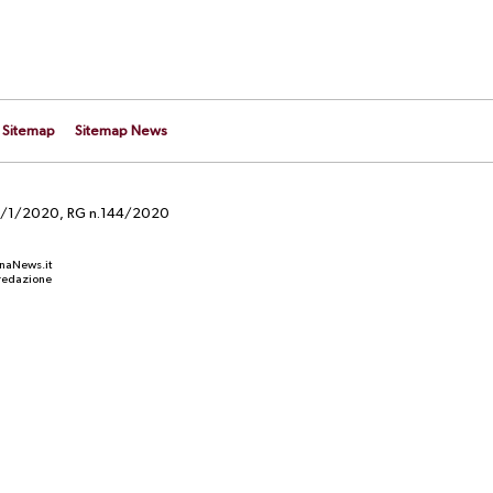
Sitemap
Sitemap News
el 29/1/2020, RG n.144/2020
anaNews.it
a redazione