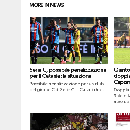
MORE IN NEWS
Serie C, possibile penalizzazione
Quinto 
per il Catania: la situazione
doppia
Capom
Possibile penalizzazione per un club
del girone C di Serie C. Il Catania ha...
Doppia 
Salernit
ritiro ca