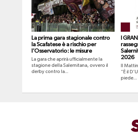
La prima gara stagionale contro
I GRAN
la Scafatese è a rischio per
rasseg
l’Osservatorio: le misure
Salern
2026
La gara che aprirà ufficialmente la
stagione della Salernitana, ovvero il
Il Matti
derby contro la...
“È il D’U
piede...