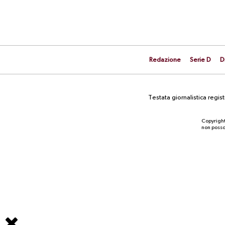
Redazione
Serie D
D
Testata giornalistica regi
Copyright
non posson