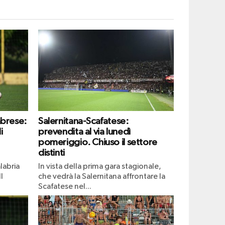
abrese:
Salernitana-Scafatese:
i
prevendita al via lunedì
pomeriggio. Chiuso il settore
distinti
labria
In vista della prima gara stagionale,
l
che vedrà la Salernitana affrontare la
Scafatese nel...