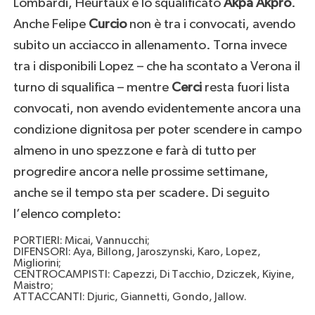
Lombardi, Heurtaux e lo squalificato
Akpa Akpro
.
Anche Felipe
Curcio
non è tra i convocati, avendo
subito un acciacco in allenamento. Torna invece
tra i disponibili Lopez – che ha scontato a Verona il
turno di squalifica – mentre
Cerci
resta fuori lista
convocati, non avendo evidentemente ancora una
condizione dignitosa per poter scendere in campo
almeno in uno spezzone e farà di tutto per
progredire ancora nelle prossime settimane,
anche se il tempo sta per scadere. Di seguito
l’elenco completo:
PORTIERI: Micai, Vannucchi;
DIFENSORI: Aya, Billong, Jaroszynski, Karo, Lopez,
Migliorini;
CENTROCAMPISTI: Capezzi, Di Tacchio, Dziczek, Kiyine,
Maistro;
ATTACCANTI: Djuric, Giannetti, Gondo, Jallow.