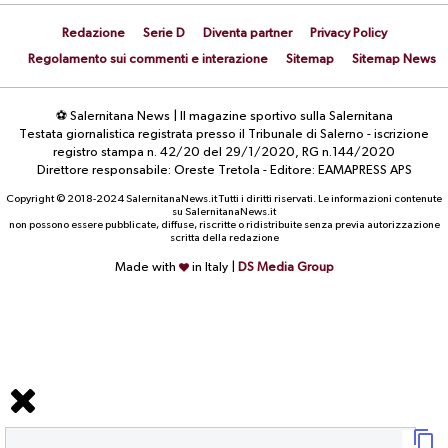
Redazione
Serie D
Diventa partner
Privacy Policy
Regolamento sui commenti e interazione
Sitemap
Sitemap News
⚽ Salernitana News | Il magazine sportivo sulla Salernitana
Testata giornalistica registrata presso il Tribunale di Salerno - iscrizione
registro stampa n. 42/20 del 29/1/2020, RG n.144/2020
Direttore responsabile: Oreste Tretola - Editore: EAMAPRESS APS
Copyright © 2018-2024 SalernitanaNews.it Tutti i diritti riservati. Le informazioni contenute
su SalernitanaNews.it
non possono essere pubblicate, diffuse, riscritte o ridistribuite senza previa autorizzazione
scritta della redazione
Made with
in Italy |
DS Media Group