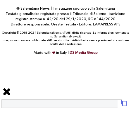
⚽ Salernitana News | Il magazine sportivo sulla Salernitana
Testata giornalistica registrata presso il Tribunale di Salerno - iscrizione
registro stampa n. 42/20 del 29/1/2020, RG n.144/2020
Direttore responsabile: Oreste Tretola - Editore: EAMAPRESS APS
Copyright © 2018-2024 SalernitanaNews.it Tutti i diritti riservati. Le informazioni contenute
su SalernitanaNews.it
non possono essere pubblicate, diffuse, riscritte o ridistribuite senza previa autorizzazione
scritta della redazione
Made with
in Italy |
DS Media Group