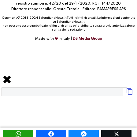
registro stampa n. 42/20 del 29/1/2020, RG n.144/2020
Direttore responsabile: Oreste Tretola - Editore: EAMAPRESS APS
Copyright © 2018-2024 SalernitanaNews.it Tutti i diritti riservati. Le informazioni contenute
su SalernitanaNews.it
non possono essere pubblicate, diffuse, riscritte o ridistribuite senza previa autorizzazione
scritta della redazione
Made with
in Italy |
DS Media Group