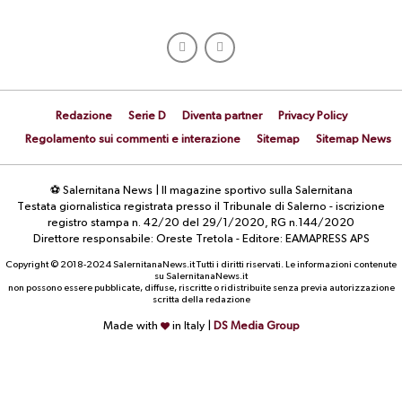
Redazione
Serie D
Diventa partner
Privacy Policy
Regolamento sui commenti e interazione
Sitemap
Sitemap News
⚽ Salernitana News | Il magazine sportivo sulla Salernitana
Testata giornalistica registrata presso il Tribunale di Salerno - iscrizione
registro stampa n. 42/20 del 29/1/2020, RG n.144/2020
Direttore responsabile: Oreste Tretola - Editore: EAMAPRESS APS
Copyright © 2018-2024 SalernitanaNews.it Tutti i diritti riservati. Le informazioni contenute
su SalernitanaNews.it
non possono essere pubblicate, diffuse, riscritte o ridistribuite senza previa autorizzazione
scritta della redazione
Made with
in Italy |
DS Media Group