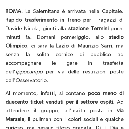
ROMA
. La Salernitana è arrivata nella Capitale.
Rapido
trasferimento in treno
per i ragazzi di
Davide Nicola, giunti alla
stazione Termini
pochi
minuti fa. Domani pomeriggio, allo
stadio
Olimpico
, ci sarà la
Lazio
di Maurizio Sarri, ma
senza la solita cornice di pubblico ad
accompagnare le gare in trasferta
dell’
Ippocampo
per via delle restrizioni poste
dall’Osservatorio.
Al momento, infatti, si contano
poco meno di
duecento ticket venduti per il settore ospiti
. Ad
attendere il gruppo, all’uscita posta in
via
Marsala
, il pullman con i colori sociali e qualche
curioso, ma nessun tifoso granata. Di lì, Dia e