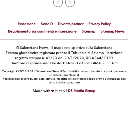
Redazione
Serie D
Diventa partner
Privacy Policy
Regolamento sui commenti e interazione
Sitemap
Sitemap News
⚽ Salernitana News | Il magazine sportivo sulla Salernitana
Testata giornalistica registrata presso il Tribunale di Salerno - iscrizione
registro stampa n. 42/20 del 29/1/2020, RG n.144/2020
Direttore responsabile: Oreste Tretola - Editore: EAMAPRESS APS
Copyright © 2018-2024 SalernitanaNews.it Tutti i diritti riservati. Le informazioni contenute
su SalernitanaNews.it
non possono essere pubblicate, diffuse, riscritte o ridistribuite senza previa autorizzazione
scritta della redazione
Made with
in Italy |
DS Media Group