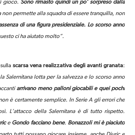
di gioco.
Sono rimasto quindi un po’ sorpreso dalla
ia non permette alla squadra di essere tranquilla, non
’assenza di una figura presidenziale. Lo scorso anno
uesto ci ha aiutato molto”
.
sulla
scarsa vena realizzativa degli avanti granata
:
la Salernitana lotta per la salvezza e lo scorso anno
accanti
arrivano meno palloni giocabili e quei pochi
non è certamente semplice. In Serie A gli errori che
. L’attacco della Salernitana è di tutto rispetto.
ric
e
Gondo
facciano bene
.
Bonazzoli
mi è piaciuto
parto tutti possano giocare insieme, anche Djuric e