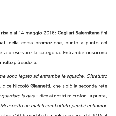
 risale al 14 maggio 2016:
Cagliari-Salernitana
finì
gnati nella corsa promozione, punto a punto col
ece a preservare la categoria. Entrambe riuscirono
n molto più sudore.
come sono legato ad entrambe le squadre. Oltretutto
”,
dice Niccolò
Giannetti
, che siglò la seconda rete
a guardare la gara
– dice ai nostri microfoni la punta,
Mi aspetto un match combattuto perché entrambe
Il classe ’91 ha vestito la maglia dei sardi dal 2015 al