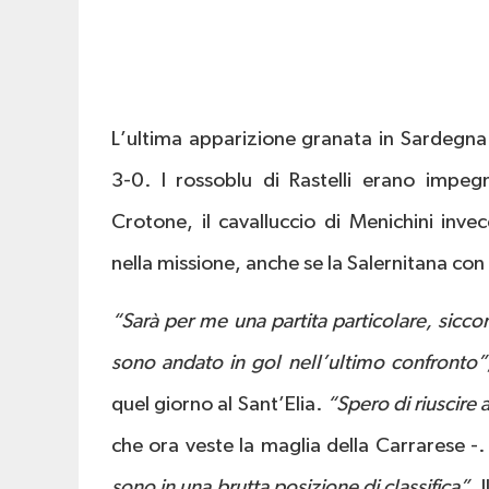
L’ultima apparizione granata in Sardegna
3-0. I rossoblu di Rastelli erano impe
Crotone, il cavalluccio di Menichini inv
nella missione, anche se la Salernitana co
“Sarà per me una partita particolare, sic
sono andato in gol nell’ultimo confronto
quel giorno al Sant’Elia.
“Spero di riuscire 
che ora veste la maglia della Carrarese -.
sono in una brutta posizione di classifica”
. 