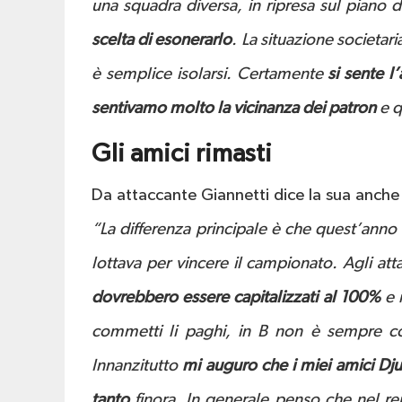
una squadra diversa, in ripresa sul piano 
scelta di esonerarlo
. La situazione societar
è semplice isolarsi. Certamente
si sente l
sentivamo molto la vicinanza dei patron
e q
Gli amici rimasti
Da attaccante Giannetti dice la sua anche 
“La differenza principale è che quest’anno 
lottava per vincere il campionato. Agli att
dovrebbero essere capitalizzati al 100%
e 
commetti li paghi, in B non è sempre così
Innanzitutto
mi auguro che i miei amici Dju
tanto
finora. In generale penso che nel re