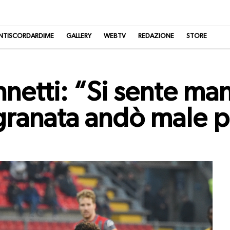
NTISCORDARDIME
GALLERY
WEBTV
REDAZIONE
STORE
netti: “Si sente ma
 granata andò male