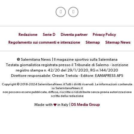
Redazione
Serie D
Diventa partner
Privacy Policy
Regolamento sui commenti e interazione
Sitemap
Sitemap News
⚽ Salernitana News | Il magazine sportivo sulla Salernitana
Testata giornalistica registrata presso il Tribunale di Salerno - iscrizione
registro stampa n. 42/20 del 29/1/2020, RG n.144/2020
Direttore responsabile: Oreste Tretola - Editore: EAMAPRESS APS
Copyright © 2018-2024 SalernitanaNews.it Tutti i diritti riservati. Le informazioni contenute
su SalernitanaNews.it
non possono essere pubblicate, diffuse, riscritte o ridistribuite senza previa autorizzazione
scritta della redazione
Made with
in Italy |
DS Media Group