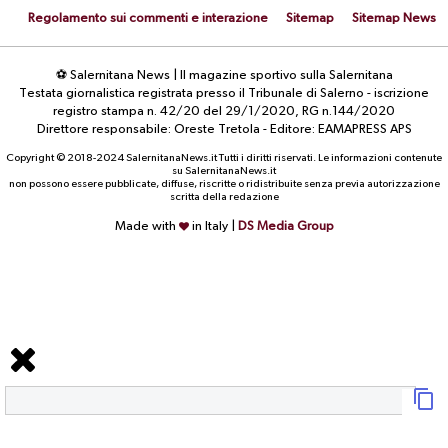
Regolamento sui commenti e interazione
Sitemap
Sitemap News
⚽ Salernitana News | Il magazine sportivo sulla Salernitana
Testata giornalistica registrata presso il Tribunale di Salerno - iscrizione
registro stampa n. 42/20 del 29/1/2020, RG n.144/2020
Direttore responsabile: Oreste Tretola - Editore: EAMAPRESS APS
Copyright © 2018-2024 SalernitanaNews.it Tutti i diritti riservati. Le informazioni contenute
su SalernitanaNews.it
non possono essere pubblicate, diffuse, riscritte o ridistribuite senza previa autorizzazione
scritta della redazione
Made with
in Italy |
DS Media Group