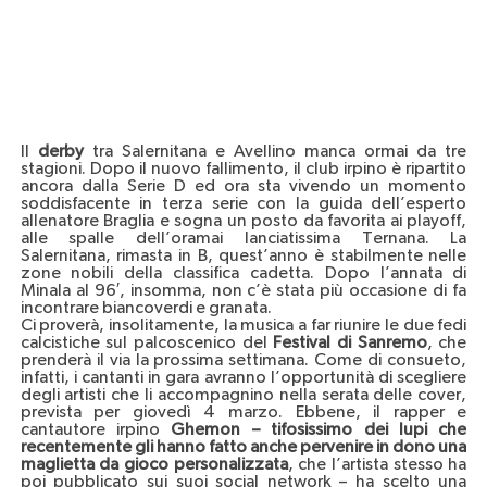
Il
derby
tra Salernitana e Avellino manca ormai da tre
stagioni. Dopo il nuovo fallimento, il club irpino è ripartito
ancora dalla Serie D ed ora sta vivendo un momento
soddisfacente in terza serie con la guida dell’esperto
allenatore Braglia e sogna un posto da favorita ai playoff,
alle spalle dell’oramai lanciatissima Ternana. La
Salernitana, rimasta in B, quest’anno è stabilmente nelle
zone nobili della classifica cadetta. Dopo l’annata di
Minala al 96′, insomma, non c’è stata più occasione di fa
incontrare biancoverdi e granata.
Ci proverà, insolitamente, la musica a far riunire le due fedi
calcistiche sul palcoscenico del
Festival di Sanremo
, che
prenderà il via la prossima settimana. Come di consueto,
infatti, i cantanti in gara avranno l’opportunità di scegliere
degli artisti che li accompagnino nella serata delle cover,
prevista per giovedì 4 marzo. Ebbene, il rapper e
cantautore irpino
Ghemon – tifosissimo dei lupi che
recentemente gli hanno fatto anche pervenire in dono una
maglietta da gioco personalizzata
, che l’artista stesso ha
poi pubblicato sui suoi social network – ha scelto una