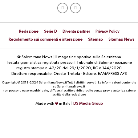
Redazione
Serie D
Diventa partner
Privacy Policy
Regolamento sui commenti e interazione
Sitemap
Sitemap News
⚽ Salernitana News | Il magazine sportivo sulla Salernitana
Testata giornalistica registrata presso il Tribunale di Salerno - iscrizione
registro stampa n. 42/20 del 29/1/2020, RG n.144/2020
Direttore responsabile: Oreste Tretola - Editore: EAMAPRESS APS
Copyright © 2018-2024 SalernitanaNews.it Tutti i diritti riservati. Le informazioni contenute
su SalernitanaNews.it
non possono essere pubblicate, diffuse, riscritte o ridistribuite senza previa autorizzazione
scritta della redazione
Made with
in Italy |
DS Media Group