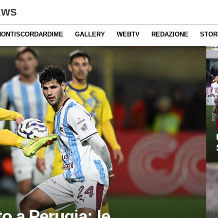
EWS
NONTISCORDARDIME
GALLERY
WEBTV
REDAZIONE
STOR
to a Perugia: le