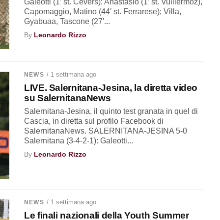
Galeotti (1′ st. Cevers); Anastasio (1′ st. Vuillermoz),
Capomaggio, Matino (44′ st. Ferrarese); Villa,
Gyabuaa, Tascone (27′...
By
Leonardo Rizzo
/ 1 settimana ago
NEWS
LIVE. Salernitana-Jesina, la diretta video
su SalernitanaNews
Salernitana-Jesina, il quinto test granata in quel di
Cascia, in diretta sul profilo Facebook di
SalernitanaNews. SALERNITANA-JESINA 5-0
Salernitana (3-4-2-1): Galeotti...
By
Leonardo Rizzo
/ 1 settimana ago
NEWS
Le finali nazionali della Youth Summer