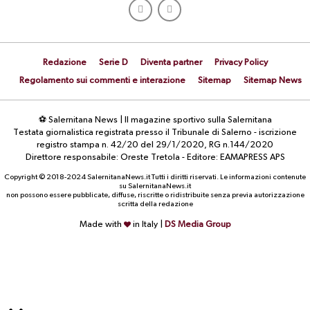
Redazione
Serie D
Diventa partner
Privacy Policy
Regolamento sui commenti e interazione
Sitemap
Sitemap News
⚽ Salernitana News | Il magazine sportivo sulla Salernitana
Testata giornalistica registrata presso il Tribunale di Salerno - iscrizione
registro stampa n. 42/20 del 29/1/2020, RG n.144/2020
Direttore responsabile: Oreste Tretola - Editore: EAMAPRESS APS
Copyright © 2018-2024 SalernitanaNews.it Tutti i diritti riservati. Le informazioni contenute
su SalernitanaNews.it
non possono essere pubblicate, diffuse, riscritte o ridistribuite senza previa autorizzazione
scritta della redazione
Made with
in Italy |
DS Media Group