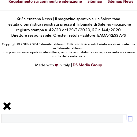
Regolamento sui commenti e interazione
Sitemap
Sitemap News
⚽ Salernitana News | Il magazine sportivo sulla Salernitana
Testata giornalistica registrata presso il Tribunale di Salerno - iscrizione
registro stampa n. 42/20 del 29/1/2020, RG n.144/2020
Direttore responsabile: Oreste Tretola - Editore: EAMAPRESS APS
Copyright © 2018-2024 SalernitanaNews.it Tutti i diritti riservati. Le informazioni contenute
su SalernitanaNews.it
non possono essere pubblicate, diffuse, riscritte o ridistribuite senza previa autorizzazione
scritta della redazione
Made with
in Italy |
DS Media Group